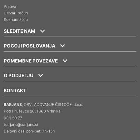
Prijava
Ustvari račun
Seznam želja
SLEDITE NAM
POGOJI POSLOVANJA
POMEMBNE POVEZAVE
O PODJETJU
KONTAKT
BARJANS
, OBVLADOVANJE ČISTOČE, d.o.o.
Pod Hruševco 20, 1360 Vrhnika
080 50 77
barjans@barjans.si
Delovni čas: pon-pet: 7h-15h