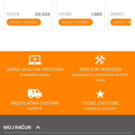
20,02
€
1,98
€
141278
141280
242407
VARNA SPLETNA TRGOVINA
SERVIS IN MONTAŽA
Brezskrben nakup
Nastavitev in vzdrževanje dozirnih
naprav
BREZPLAČNA DOSTAVA
TOČKE ZVESTOBE
nad 80 €
zbirajte in unovčite
MOJ RAČUN