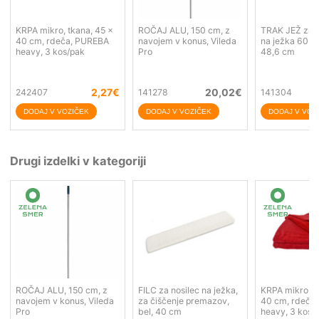
KRPA mikro, tkana, 45 x
ROČAJ ALU, 150 cm, z
TRAK JEŽ za n
40 cm, rdeča, PUREBA
navojem v konus, Vileda
na ježka 60 c
heavy, 3 kos/pak
Pro
48,6 cm
2,27
€
20,02
€
242407
141278
141304
Drugi izdelki v kategoriji
ROČAJ ALU, 150 cm, z
FILC za nosilec na ježka,
KRPA mikro, t
navojem v konus, Vileda
za čiščenje premazov,
40 cm, rdeča
Pro
bel, 40 cm
heavy, 3 kos/