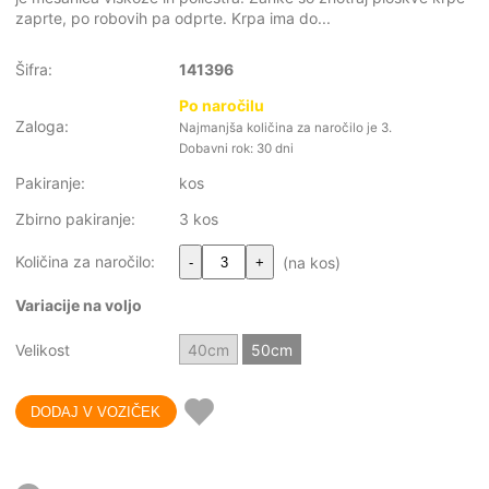
zaprte, po robovih pa odprte. Krpa ima do...
Šifra:
141396
Po naročilu
Zaloga:
Najmanjša količina za naročilo je 3.
Dobavni rok: 30 dni
Pakiranje:
kos
Zbirno pakiranje:
3 kos
Količina za naročilo:
(na kos)
-
+
Variacije na voljo
Velikost
40cm
50cm