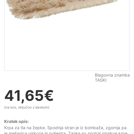
Blagovna znamka
TASKI
41,65
€
(na kos, vključno z davkom)
Kratek opis:
Krpa za tla na žepke. Spodnja stran je iz bombaža, zgornja pa
je mešanica viskoze in poliestra. Zanke so znotraj ploskve krpe