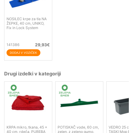
NOSILEC krpe za tla NA
ŽEPKE, 40 cm, UNIKO,
Fix in Lock System
29,93
€
141386
Drugi izdelki v kategoriji
KRPA mikro, tkana, 45 x
POTISKAČ vode, 60 cm,
VEDRO 25 cm, 
40 cm, rdeča, PUREBA
zelen, z zeleno gumo,
TASKI Mop Bo