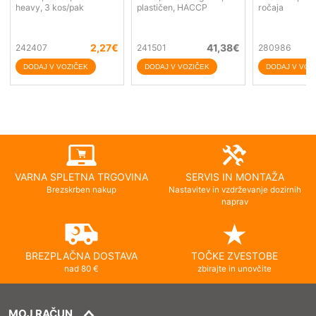
heavy, 3 kos/pak
plastičen, HACCP
ročaja
2,27
€
41,38
€
242407
241501
280986
VARNA SPLETNA TRGOVINA
SERVIS IN MONTAŽA
Brezskrben nakup
Nastavitev in vzdrževanje dozirnih
naprav
BREZPLAČNA DOSTAVA
TOČKE ZVESTOBE
nad 80 €
zbirajte in unovčite
MOJ RAČUN