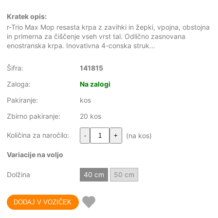
Kratek opis:
r-Trio Max Mop resasta krpa z zavihki in žepki, vpojna, obstojna
in primerna za čiščenje vseh vrst tal. Odlično zasnovana
enostranska krpa. Inovativna 4-conska struk...
Šifra:
141815
Zaloga:
Na zalogi
Pakiranje:
kos
Zbirno pakiranje:
20 kos
Količina za naročilo:
(na kos)
-
+
Variacije na voljo
Dolžina
40 cm
50 cm