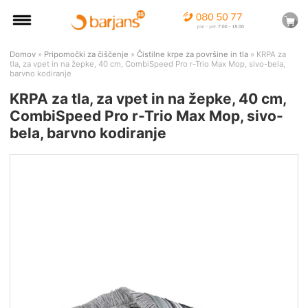
Domov
»
Pripomočki za čiščenje
»
Čistilne krpe za površine in tla
» KRPA za
tla, za vpet in na žepke, 40 cm, CombiSpeed Pro r-Trio Max Mop, sivo-bela,
barvno kodiranje
KRPA za tla, za vpet in na žepke, 40 cm,
CombiSpeed Pro r-Trio Max Mop, sivo-
bela, barvno kodiranje