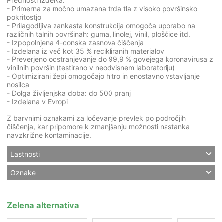
Prednosti izdelka:
- Primerna za močno umazana trda tla z visoko površinsko
pokritostjo
- Prilagodljiva zankasta konstrukcija omogoča uporabo na
različnih talnih površinah: guma, linolej, vinil, ploščice itd.
- Izpopolnjena 4-conska zasnova čiščenja
- Izdelana iz več kot 35 % recikliranih materialov
- Preverjeno odstranjevanje do 99,9 % govejega koronavirusa z
vinilnih površin (testirano v neodvisnem laboratoriju)
- Optimizirani žepi omogočajo hitro in enostavno vstavljanje
nosilca
- Dolga življenjska doba: do 500 pranj
- Izdelana v Evropi
Z barvnimi oznakami za ločevanje prevlek po področjih
čiščenja, kar pripomore k zmanjšanju možnosti nastanka
navzkrižne kontaminacije.
Lastnosti
Oznake
Zelena alternativa