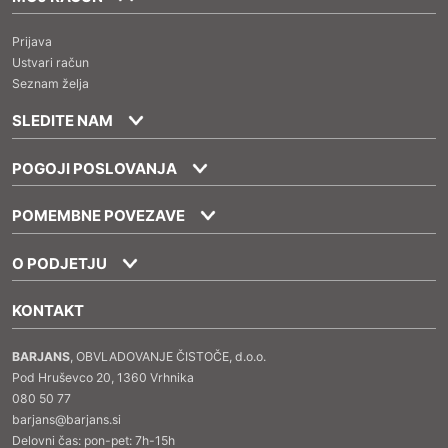
Prijava
Ustvari račun
Seznam želja
SLEDITE NAM
POGOJI POSLOVANJA
POMEMBNE POVEZAVE
O PODJETJU
KONTAKT
BARJANS
, OBVLADOVANJE ČISTOČE, d.o.o.
Pod Hruševco 20, 1360 Vrhnika
080 50 77
barjans@barjans.si
Delovni čas: pon-pet: 7h-15h