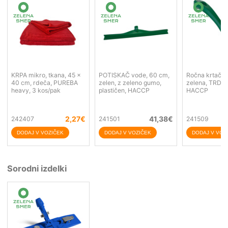
KRPA mikro, tkana, 45 x
POTISKAČ vode, 60 cm,
Ročna krtača,
40 cm, rdeča, PUREBA
zelen, z zeleno gumo,
zelena, TRDA,
heavy, 3 kos/pak
plastičen, HACCP
HACCP
2,27
€
41,38
€
242407
241501
241509
Sorodni izdelki