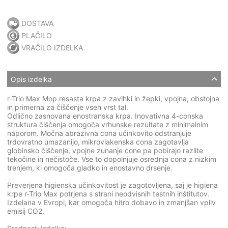
DOSTAVA
PLAČILO
VRAČILO IZDELKA
Opis izdelka
r-Trio Max Mop resasta krpa z zavihki in žepki, vpojna, obstojna
in primerna za čiščenje vseh vrst tal.
Odlično zasnovana enostranska krpa. Inovativna 4-conska
struktura čiščenja omogoča vrhunske rezultate z minimalnim
naporom. Močna abrazivna cona učinkovito odstranjuje
trdovratno umazanijo, mikrovlakenska cona zagotavlja
globinsko čiščenje, vpojne zunanje cone pa pobirajo razlite
tekočine in nečistoče. Vse to dopolnjuje osrednja cona z nizkim
trenjem, ki omogoča gladko in enostavno drsenje.
Preverjena higienska učinkovitost je zagotovljena, saj je higiena
krpe r-Trio Max potrjena s strani neodvisnih testnih inštitutov.
Izdelana v Evropi, kar omogoča hitro dobavo in zmanjšan vpliv
emisij CO2.