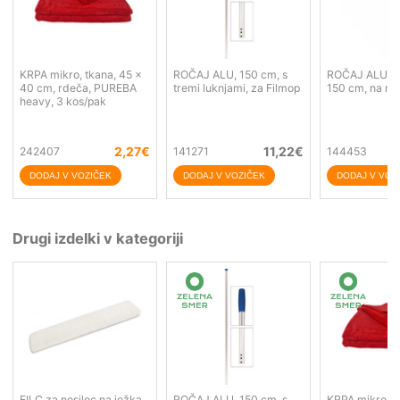
KRPA mikro, tkana, 45 x
ROČAJ ALU, 150 cm, s
ROČAJ ALU tel
40 cm, rdeča, PUREBA
tremi luknjami, za Filmop
150 cm, na na
heavy, 3 kos/pak
2,27
€
11,22
€
242407
141271
144453
Drugi izdelki v kategoriji
FILC za nosilec na ježka,
ROČAJ ALU, 150 cm, s
KRPA mikro, t