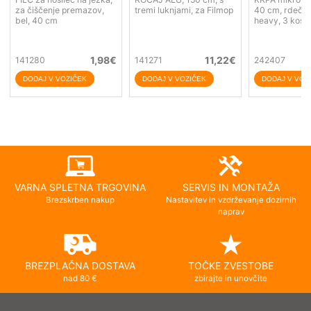
za čiščenje premazov,
tremi luknjami, za Filmop
40 cm, rdeča
bel, 40 cm
heavy, 3 kos/
1,98
€
11,22
€
141280
141271
242407
VARNA SPLETNA TRGOVINA
SERVIS IN MONTAŽA
Brezskrben nakup
Nastavitev in vzdrževanje dozirnih
naprav
BREZPLAČNA DOSTAVA
TOČKE ZVESTOBE
nad 80 €
zbirajte in unovčite