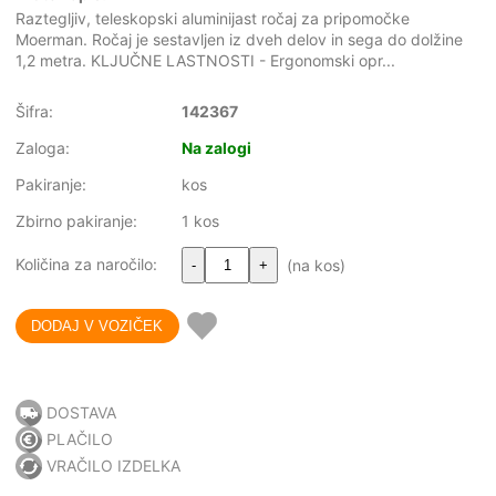
Raztegljiv, teleskopski aluminijast ročaj za pripomočke
Moerman. Ročaj je sestavljen iz dveh delov in sega do dolžine
1,2 metra. KLJUČNE LASTNOSTI - Ergonomski opr...
Šifra:
142367
Zaloga:
Na zalogi
Pakiranje:
kos
Zbirno pakiranje:
1 kos
Količina za naročilo:
(na kos)
-
+
DOSTAVA
PLAČILO
VRAČILO IZDELKA