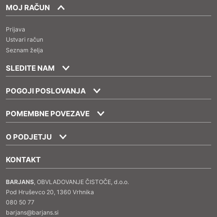
MOJ RAČUN
Prijava
Ustvari račun
Seznam želja
SLEDITE NAM
POGOJI POSLOVANJA
POMEMBNE POVEZAVE
O PODJETJU
KONTAKT
BARJANS
, OBVLADOVANJE ČISTOČE, d.o.o.
Pod Hruševco 20, 1360 Vrhnika
080 50 77
barjans@barjans.si