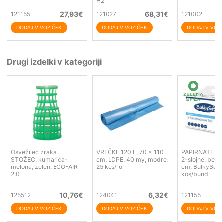
H2
27,93
€
68,31
€
121155
121027
121002
Drugi izdelki v kategoriji
Osvežilec zraka
VREČKE 120 L, 70 x 110
PAPIRNATE BR
STOŽEC, kumarica-
cm, LDPE, 40 my, modre,
2-slojne, bele,
melona, zelen, ECO-AIR
25 kos/rol
cm, BulkySoft
2.0
kos/bund
10,76
€
6,32
€
125512
124041
121155