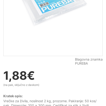
Blagovna znamka
PUREBA
1,88
€
(na pak, vključno z davkom)
Kratek opis:
Vrečke za živila, nosilnost 2 kg, prozorne. Pakiranje: 50 kos/
pak. Dimenzije: 200 x 300 mm. Certifikat za stik z živili.