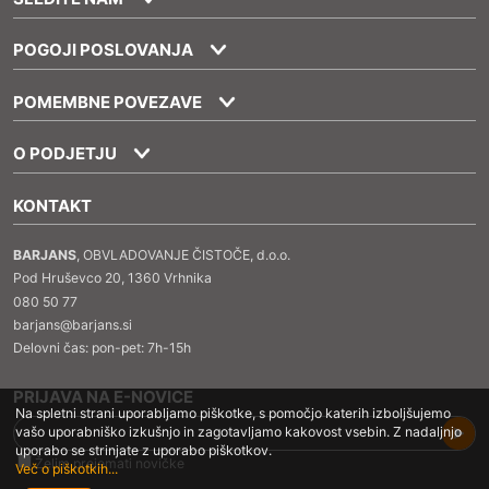
POGOJI POSLOVANJA
POMEMBNE POVEZAVE
O PODJETJU
KONTAKT
BARJANS
, OBVLADOVANJE ČISTOČE, d.o.o.
Pod Hruševco 20, 1360 Vrhnika
080 50 77
barjans@barjans.si
Delovni čas: pon-pet: 7h-15h
PRIJAVA NA E-NOVICE
Na spletni strani uporabljamo piškotke, s pomočjo katerih izboljšujemo
vašo uporabniško izkušnjo in zagotavljamo kakovost vsebin. Z nadaljnjo
uporabo se strinjate z uporabo piškotkov.
Želim prejemati novičke
Več o piškotkih...