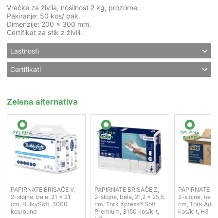
Vrečke za živila, nosilnost 2 kg, prozorne.
Pakiranje: 50 kos/ pak.
Dimenzije: 200 x 300 mm.
Certifikat za stik z živili.
Lastnosti
Certifikati
Zelena alternativa
PAPIRNATE BRISAČE V,
PAPIRNATE BRISAČE Z,
PAPIRNATE BR
2-slojne, bele, 21 x 21
2-slojne, bele, 21,2 x 25,5
2-slojne, bele
cm, BulkySoft, 3000
cm, Tork Xpress® Soft
cm, Tork Adv.
kos/bund
Premium, 3150 kos/krt,
kos/krt, H3