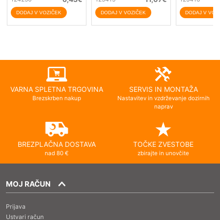
VARNA SPLETNA TRGOVINA
SERVIS IN MONTAŽA
Brezskrben nakup
Nastavitev in vzdrževanje dozirnih
naprav
BREZPLAČNA DOSTAVA
TOČKE ZVESTOBE
nad 80 €
zbirajte in unovčite
MOJ RAČUN
Prijava
Ustvari račun