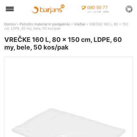
Domov
»
Potrošni material in podajalniki
»
Vrečke
» VREČKE 160 L, 80 x 150
cm, LDPE, 60 my, bele, 50 kos/pak
VREČKE 160 L, 80 x 150 cm, LDPE, 60
my, bele, 50 kos/pak