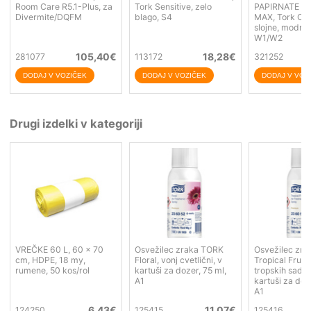
Room Care R5.1-Plus, za
Tork Sensitive, zelo
PAPIRNATE B
Divermite/DQFM
blago, S4
MAX, Tork Com
slojne, modre, 
W1/W2
105,40
€
18,28
€
281077
113172
321252
Drugi izdelki v kategoriji
VREČKE 60 L, 60 x 70
Osvežilec zraka TORK
Osvežilec zr
cm, HDPE, 18 my,
Floral, vonj cvetlični, v
Tropical Fruit,
rumene, 50 kos/rol
kartuši za dozer, 75 ml,
tropskih sadež
A1
kartuši za doz
A1
6,43
€
11,07
€
124250
125415
125416