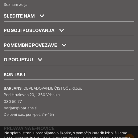
Seznam želja
SLEDITE NAM
POGOJI POSLOVANJA
POMEMBNE POVEZAVE
O PODJETJU
KONTAKT
BARJANS
, OBVLADOVANJE ČISTOČE, d.o.o.
Pod Hruševco 20, 1360 Vrhnika
080 50 77
barjans@barjans.si
Delovni čas: pon-pet: 7h-15h
PRIJAVA NA E-NOVICE
Na spletni strani uporabljamo piškotke, s pomočjo katerih izboljšujemo