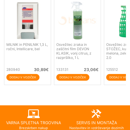
MILNIK in PENILNIK 1,3 L,
Osvežilec zraka in
Osvežilec zra
ročni, Intellicare, bel
zaščitni film DEVON
STOŽEC, kuma
KLASIK, vonj citrus, z
melona, zelen
razpršilko, 1 L
2.0
30,89
€
23,06
€
280940
133131
125512
VARNA SPLETNA TRGOVINA
SERVIS IN MONTAŽA
Brezskrben nakup
Nastavitev in vzdrževanje dozirnih