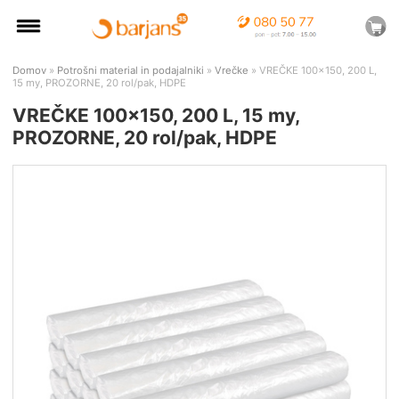
Domov
»
Potrošni material in podajalniki
»
Vrečke
» VREČKE 100x150, 200 L,
15 my, PROZORNE, 20 rol/pak, HDPE
VREČKE 100x150, 200 L, 15 my,
PROZORNE, 20 rol/pak, HDPE