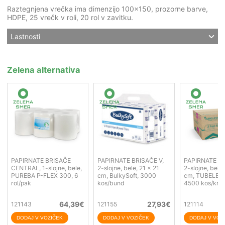
Raztegnjena vrečka ima dimenzijo 100x150, prozorne barve,
HDPE, 25 vrečk v roli, 20 rol v zavitku.
Lastnosti
Zelena alternativa
PAPIRNATE BRISAČE
PAPIRNATE BRISAČE V,
PAPIRNATE BR
CENTRAL, 1-slojne, bele,
2-slojne, bele, 21 x 21
2-slojne, bele
PUREBA P-FLEX 300, 6
cm, BulkySoft, 3000
cm, TUBELESS
rol/pak
kos/bund
4500 kos/krt
64,39
€
27,93
€
121143
121155
121114