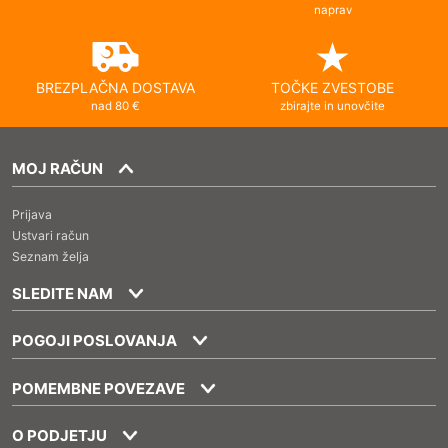
naprav
BREZPLAČNA DOSTAVA
TOČKE ZVESTOBE
nad 80 €
zbirajte in unovčite
MOJ RAČUN
Prijava
Ustvari račun
Seznam želja
SLEDITE NAM
POGOJI POSLOVANJA
POMEMBNE POVEZAVE
O PODJETJU