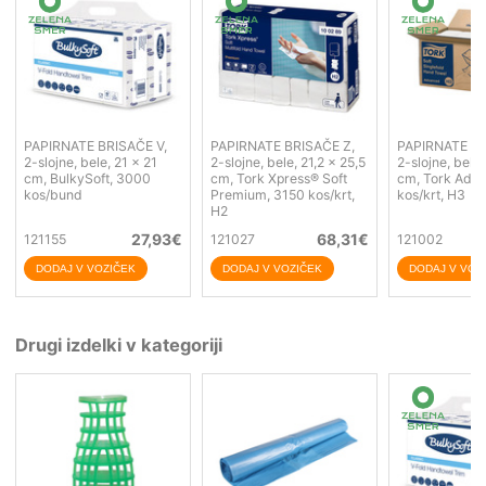
PAPIRNATE BRISAČE V,
PAPIRNATE BRISAČE Z,
PAPIRNATE BR
2-slojne, bele, 21 x 21
2-slojne, bele, 21,2 x 25,5
2-slojne, bele
cm, BulkySoft, 3000
cm, Tork Xpress® Soft
cm, Tork Adv.
kos/bund
Premium, 3150 kos/krt,
kos/krt, H3
H2
27,93
€
68,31
€
121155
121027
121002
Drugi izdelki v kategoriji