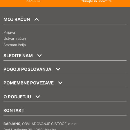
nad 80 €
zbirajte in unovčite
MOJ RAČUN
Prijava
Ustvari račun
Seznam želja
SLEDITE NAM
POGOJI POSLOVANJA
POMEMBNE POVEZAVE
O PODJETJU
KONTAKT
BARJANS
, OBVLADOVANJE ČISTOČE, d.o.o.
Pod Hruševco 20, 1360 Vrhnika