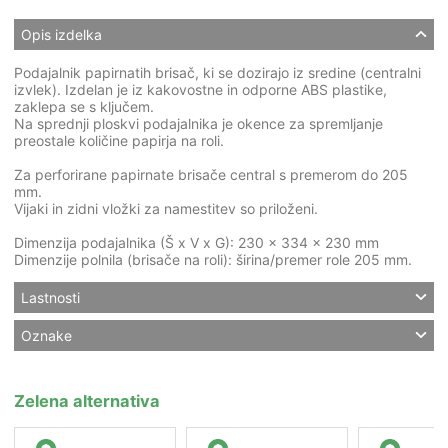
Opis izdelka
Podajalnik papirnatih brisač, ki se dozirajo iz sredine (centralni
izvlek). Izdelan je iz kakovostne in odporne ABS plastike,
zaklepa se s ključem.
Na sprednji ploskvi podajalnika je okence za spremljanje
preostale količine papirja na roli.
Za perforirane papirnate brisače central s premerom do 205
mm.
Vijaki in zidni vložki za namestitev so priloženi.
Dimenzija podajalnika (Š x V x G): 230 x 334 x 230 mm
Dimenzije polnila (brisače na roli): širina/premer role 205 mm.
Lastnosti
Oznake
Zelena alternativa