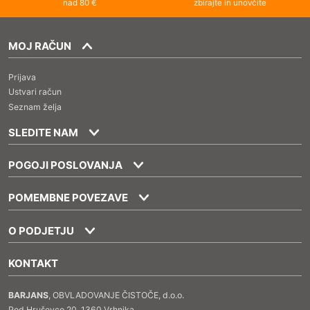
nad 80 €
zbirajte in unovčite
MOJ RAČUN
Prijava
Ustvari račun
Seznam želja
SLEDITE NAM
POGOJI POSLOVANJA
POMEMBNE POVEZAVE
O PODJETJU
KONTAKT
BARJANS
, OBVLADOVANJE ČISTOČE, d.o.o.
Pod Hruševco 20, 1360 Vrhnika