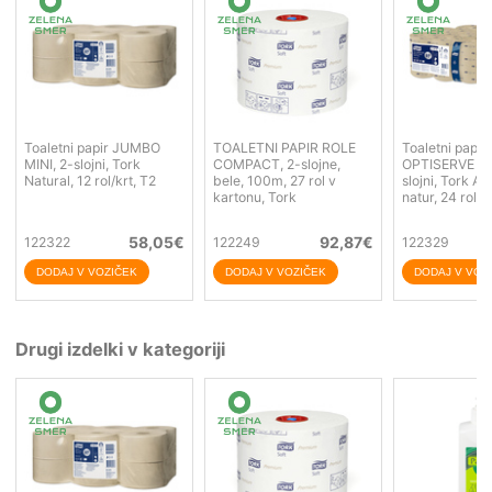
Toaletni papir JUMBO
TOALETNI PAPIR ROLE
Toaletni papir
MINI, 2-slojni, Tork
COMPACT, 2-slojne,
OPTISERVE Cor
Natural, 12 rol/krt, T2
bele, 100m, 27 rol v
slojni, Tork A
kartonu, Tork
natur, 24 rol/p
58,05
€
92,87
€
122322
122249
122329
Drugi izdelki v kategoriji