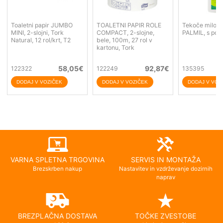
Toaletni papir JUMBO
TOALETNI PAPIR ROLE
Tekoče milo 5
MINI, 2-slojni, Tork
COMPACT, 2-slojne,
PALMIL, s poti
Natural, 12 rol/krt, T2
bele, 100m, 27 rol v
kartonu, Tork
58,05
€
92,87
€
122322
122249
135395
VARNA SPLETNA TRGOVINA
SERVIS IN MONTAŽA
Brezskrben nakup
Nastavitev in vzdrževanje dozirnih
naprav
BREZPLAČNA DOSTAVA
TOČKE ZVESTOBE