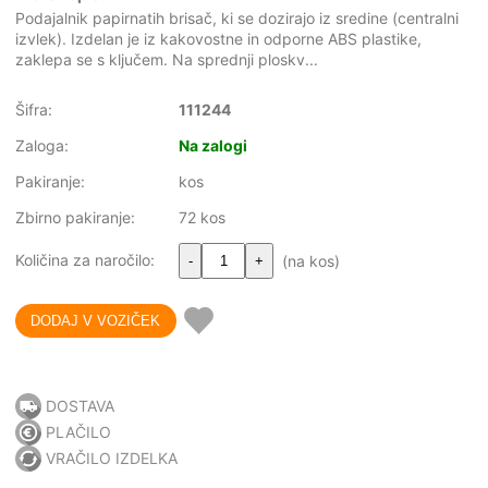
Podajalnik papirnatih brisač, ki se dozirajo iz sredine (centralni
izvlek). Izdelan je iz kakovostne in odporne ABS plastike,
zaklepa se s ključem. Na sprednji ploskv...
Šifra:
111244
Zaloga:
Na zalogi
Pakiranje:
kos
Zbirno pakiranje:
72 kos
Količina za naročilo:
(na kos)
-
+
DOSTAVA
PLAČILO
VRAČILO IZDELKA