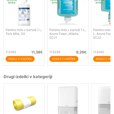
Penilno milo v kartuši 1 L,
Penilno milo v kartuši 1 L,
Penilno milo v 
Tork Mild, S4
Azure Foam, dišeče,
L, Azure Foam
SCJ1
SCJ2
11,38
€
9,26
€
113165
113239
113245
Drugi izdelki v kategoriji