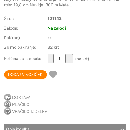
role: 19,8 cm Navitje: 300 m Mate...
Šifra:
121143
Zaloga:
Na zalogi
Pakiranje:
krt
Zbirno pakiranje:
32 krt
Količina za naročilo:
(na krt)
-
+
DOSTAVA
PLAČILO
VRAČILO IZDELKA
Opis izdelka