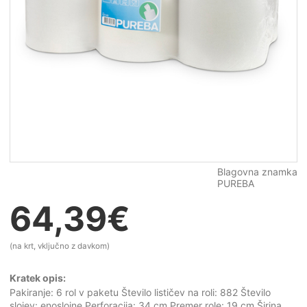
Blagovna znamka
PUREBA
64,39
€
(na krt, vključno z davkom)
Kratek opis:
Pakiranje: 6 rol v paketu Število lističev na roli: 882 Število
slojev: enoslojne Perforacija: 34 cm Premer role: 19 cm Širina