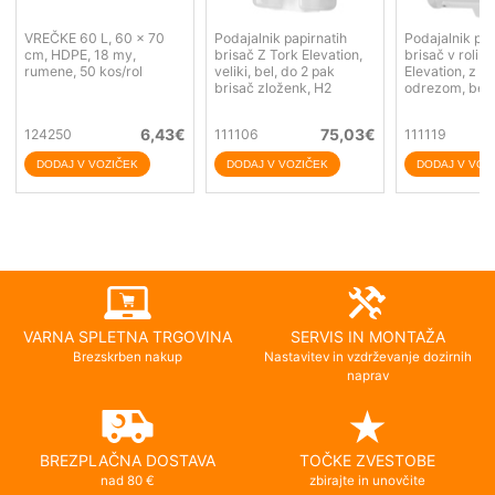
VREČKE 60 L, 60 x 70
Podajalnik papirnatih
Podajalnik pap
cm, HDPE, 18 my,
brisač Z Tork Elevation,
brisač v roli T
rumene, 50 kos/rol
veliki, bel, do 2 pak
Elevation, z 
brisač zloženk, H2
odrezom, bel,
6,43
€
75,03
€
124250
111106
111119
VARNA SPLETNA TRGOVINA
SERVIS IN MONTAŽA
Brezskrben nakup
Nastavitev in vzdrževanje dozirnih
naprav
BREZPLAČNA DOSTAVA
TOČKE ZVESTOBE
nad 80 €
zbirajte in unovčite