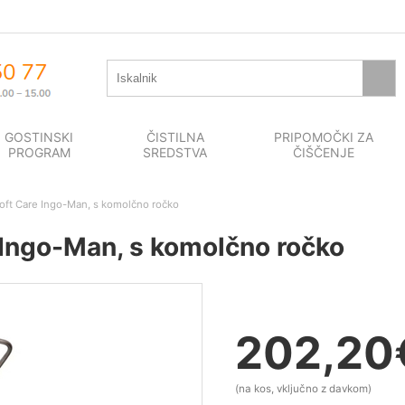
GOSTINSKI
ČISTILNA
PRIPOMOČKI ZA
PROGRAM
SREDSTVA
ČIŠČENJE
 Soft Care Ingo-Man, s komolčno ročko
e Ingo-Man, s komolčno ročko
202,20
(na kos, vključno z davkom)