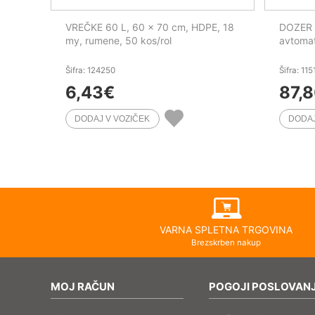
VREČKE 60 L, 60 x 70 cm, HDPE, 18
DOZER o
my, rumene, 50 kos/rol
avtomat
Šifra: 124250
Šifra: 115
6,43
€
87,
VARNA SPLETNA TRGOVINA
Brezskrben nakup
MOJ RAČUN
POGOJI POSLOVAN