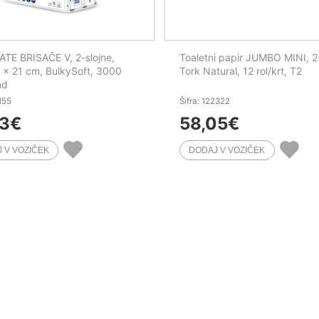
TE BRISAČE V, 2-slojne,
Toaletni papir JUMBO MINI, 2-
1 x 21 cm, BulkySoft, 3000
Tork Natural, 12 rol/krt, T2
nd
1155
Šifra: 122322
93
€
58,05
€