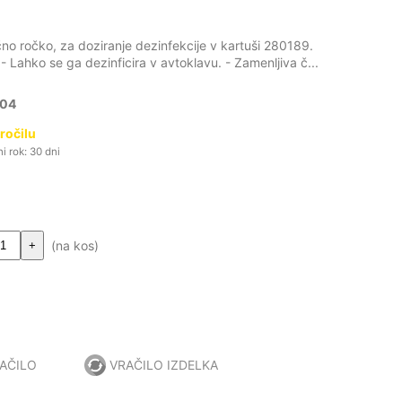
čno ročko, za doziranje dezinfekcije v kartuši 280189.
hko se ga dezinficira v avtoklavu. - Zamenljiva č...
04
ročilu
i rok: 30 dni
(na kos)
+
AČILO
VRAČILO IZDELKA