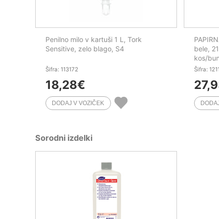
Penilno milo v kartuši 1 L, Tork
PAPIRNA
Sensitive, zelo blago, S4
bele, 2
kos/bu
Šifra: 113172
Šifra: 12
18,28
€
27,
Sorodni izdelki