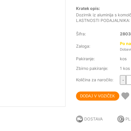
Kratek opis:
Dozirnik iz aluminija s komol
LASTNOSTI PODAJALNIKA: - La
Šifra:
2803
Po na
Zaloga:
Dobavn
Pakiranje:
kos
Zbirno pakiranje:
1 kos
Količina za naročilo:
-
DOSTAVA
PL