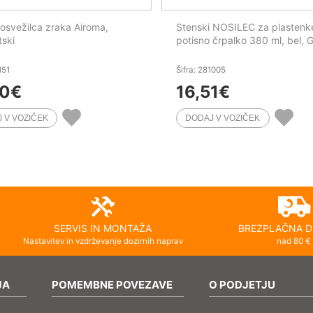
svežilca zraka Airoma,
Stenski NOSILEC za plastenk
ski
potisno črpalko 380 ml, bel, 
151
Šifra: 281005
80
€
16,51
€
SERVIS IN MONTAŽA
BREZPLAČNA D
Nastavitev in vzdrževanje dozirnih naprav
nad 80 €
JA
POMEMBNE POVEZAVE
O PODJETJU