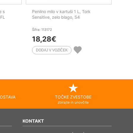
e s
Penilno milo v kartuši 1 L, Tork
GFL
Sensitive, zelo blago, S4
Šifra: 113172
18,28
€
OSTAVA
TOČKE ZVESTOBE
zbirajte in unovčite
KONTAKT