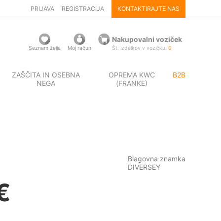
PRIJAVA
REGISTRACIJA
KONTAKTIRAJTE NAS
Nakupovalni voziček
Seznam želja
Moj račun
Št. izdelkov v vozičku:
0
ZAŠČITA IN OSEBNA
OPREMA KWC
B2B
NEGA
(FRANKE)
Blagovna znamka
DIVERSEY
€