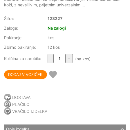
koži, z nevsiljivim, prijetnim univerzalnim ...
Šifra:
123227
Zaloga:
Na zalogi
Pakiranje:
kos
Zbirno pakiranje:
12 kos
Količina za naročilo:
(na kos)
-
+
DOSTAVA
PLAČILO
VRAČILO IZDELKA
Opis izdelka