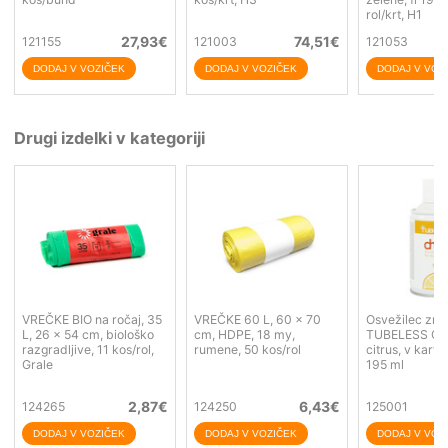
rol/krt, H1
27,93
€
74,51
€
121155
121003
121053
Drugi izdelki v kategoriji
VREČKE BIO na ročaj, 35
VREČKE 60 L, 60 x 70
Osvežilec zra
L, 26 x 54 cm, biološko
cm, HDPE, 18 my,
TUBELESS Chi
razgradljive, 11 kos/rol,
rumene, 50 kos/rol
citrus, v kartu
Grale
195 ml
2,87
€
6,43
€
124265
124250
125001