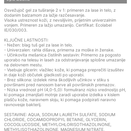
Osvežujoč gel za tuširanje 2 v 1: primeren za lase in telo, z
dodanim balzamom za lažje razčesavanje.
Visoka ustreznost koži, z nevsiljivim, prijetnim univerzalnim
vonjem. Primeren za lažjo umazanijo. Certifikat: Ecolabel
IE/030/003.
KLJUČNE LASTNOSTI:
- Nežen: blag tuš gel za lase in telo.
- Univerzalen: rahla dišava, primerna za moške in ženske.
- Učinkovita mešanica čistilnih sestavin: Primerno za pogosto
uporabo na telesu in laseh za odstranjevanje splošne umazanije
na delovnem mestu.
- Vsebuje glicerin: vlažilec kože, ki pomaga preprečiti izsušitev
in daje koži občutek gladkosti po uporabi.
- Brez silikona: izdelek nima škodljivih učinkov v stiku s
površinami pred nanosom barve ali površinskih premazov.
- Nizka vrednost pH (4,0-5,0): formuliranz nizko vrednostjo pH,
ki pomaga zmanjšati motnje zaradi uporabe izdelka v kislem
plašču kože, naravnem sloju, ki pomaga podpirati naravno
ravnovesje bakterij.
SESTAVINE: AQUA, SODIUM LAURETH SULFATE, SODIUM
CHLORIDE, COCAMIDOPROPYL BETAINE, GLYCERIN,
COCOGLUCOSIDE, METHYLCHLORISOTHIAZOLINONE,
METHYLISOTHIAZOLINONE, MAGNESIUM NITRATE,