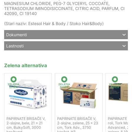
MAGNESIUM CHLORIDE, PEG-7 GLYCERYL COCOATE,
TETRASODIUM IMINODISICCINATE, CITRIC ACID, PARFUM, CI
42090, CI 19140
(Stari naziv: Estesol Hair & Body / Stoko Hair&Body)
Dokumenti
Lastnosti
Zelena alternativa
PAPIRNATE BRISAČE V,
PAPIRNATE BRISAČE V,
PAPIRNATE BR
2-slojne, bele, 21 x 21
2-slojne, zelene, 25 x 23
roli, Tork Mat
cm, BulkySoft, 3000
cm, Tork Adv., 3750
Advanced, 2-s
kos/bund
kos/krt, H3
zelene, fi 19 