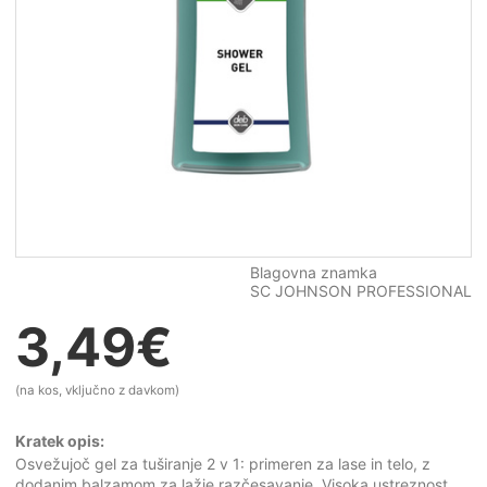
Blagovna znamka
SC JOHNSON PROFESSIONAL
3,49
€
(na kos, vključno z davkom)
Kratek opis:
Osvežujoč gel za tuširanje 2 v 1: primeren za lase in telo, z
dodanim balzamom za lažje razčesavanje. Visoka ustreznost