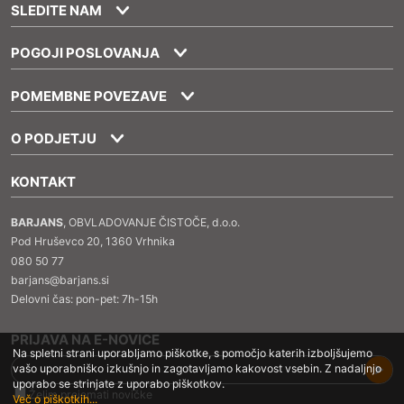
SLEDITE NAM
POGOJI POSLOVANJA
POMEMBNE POVEZAVE
O PODJETJU
KONTAKT
BARJANS
, OBVLADOVANJE ČISTOČE, d.o.o.
Pod Hruševco 20, 1360 Vrhnika
080 50 77
barjans@barjans.si
Delovni čas: pon-pet: 7h-15h
PRIJAVA NA E-NOVICE
Na spletni strani uporabljamo piškotke, s pomočjo katerih izboljšujemo
vašo uporabniško izkušnjo in zagotavljamo kakovost vsebin. Z nadaljnjo
uporabo se strinjate z uporabo piškotkov.
Želim prejemati novičke
Več o piškotkih...