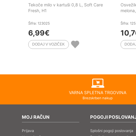
Tekoče milo v kartuši 0,8 L, Soft Care
Osvežil
Fresh, H1
melona,
Šifra: 123025
Šifra: 12
6,99
€
10,7
VARNA SPLETNA TRGOVINA
Brezskrben nakup
MOJ RAČUN
POGOJI POSLOVAN
Prijava
Splošni pogoji poslovanja