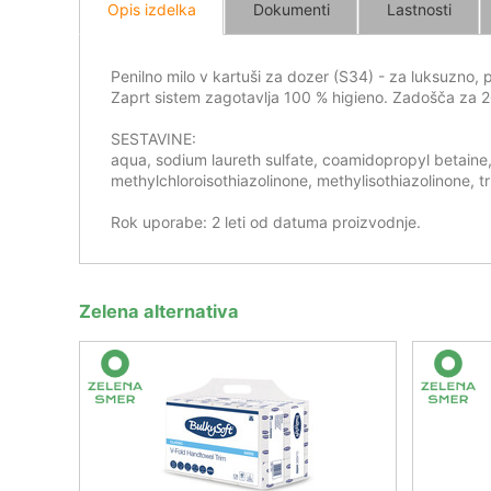
Opis izdelka
Dokumenti
Lastnosti
Penilno milo v kartuši za dozer (S34) - za luksuzno, p
Zaprt sistem zagotavlja 100 % higieno. Zadošča za 
SESTAVINE:
aqua, sodium laureth sulfate, coamidopropyl betaine
methylchloroisothiazolinone, methylisothiazolinone, 
Rok uporabe: 2 leti od datuma proizvodnje.
Zelena alternativa