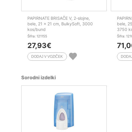
PAPIRNATE BRISAČE V, 2-slojne,
PAPIRNA
bele, 21 x 21 cm, BulkySoft, 3000
bele, 2
kos/bund
3750 ko
Šifra: 121155
Šifra: 12
27,93
€
71,
Sorodni izdelki