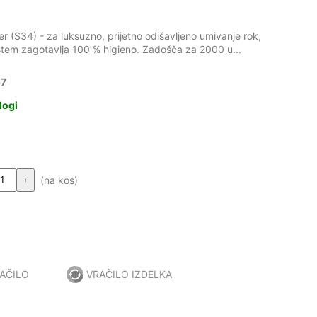
er (S34) - za luksuzno, prijetno odišavljeno umivanje rok,
istem zagotavlja 100 % higieno. Zadošča za 2000 u...
57
logi
(na kos)
+
AČILO
VRAČILO IZDELKA