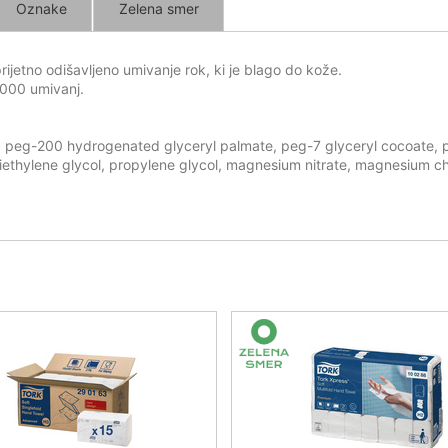
Oznake
Zelena smer
rijetno odišavljeno umivanje rok, ki je blago do kože.
2000 umivanj.
, peg-200 hydrogenated glyceryl palmate, peg-7 glyceryl cocoate, pa
triethylene glycol, propylene glycol, magnesium nitrate, magnesium ch