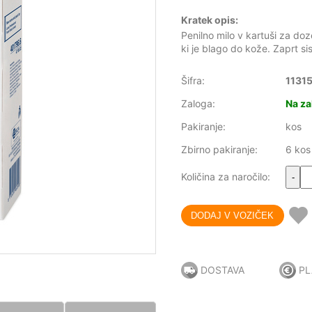
Kratek opis:
Penilno milo v kartuši za doz
ki je blago do kože. Zaprt s
Šifra:
1131
Zaloga:
Na za
Pakiranje:
kos
Zbirno pakiranje:
6 kos
Količina za naročilo:
-
DOSTAVA
PL