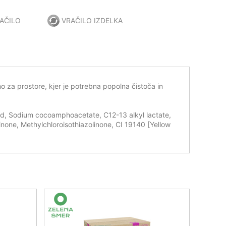
AČILO
VRAČILO IZDELKA
 za prostore, kjer je potrebna popolna čistoča in
id, Sodium cocoamphoacetate, C12-13 alkyl lactate,
inone, Methylchloroisothiazolinone, CI 19140 [Yellow