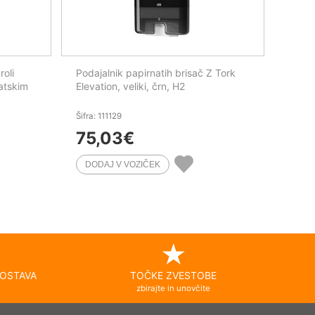
roli
Podajalnik papirnatih brisač Z Tork
atskim
Elevation, veliki, črn, H2
Šifra: 111129
75,03
€
OSTAVA
TOČKE ZVESTOBE
zbirajte in unovčite