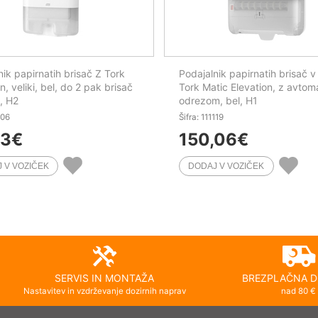
nik papirnatih brisač Z Tork
Podajalnik papirnatih brisač v 
n, veliki, bel, do 2 pak brisač
Tork Matic Elevation, z avtom
, H2
odrezom, bel, H1
106
Šifra: 111119
03
€
150,06
€
SERVIS IN MONTAŽA
BREZPLAČNA D
Nastavitev in vzdrževanje dozirnih naprav
nad 80 €