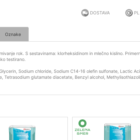
DOSTAVA
PL
Oznake
vanje rok. S sestavinama: klorheksidinom in mlečno kislino. Primerno
ko testirano.
ycerin, Sodium chloride, Sodium C14-16 olefin sulfonate, Lactic Ac
e, Tetrasodium glutamate diacetate, Benzyl alcohol, Methylisothiazol