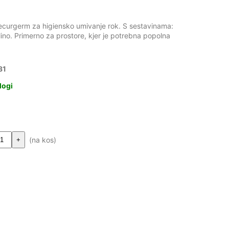
ecurgerm za higiensko umivanje rok. S sestavinama:
lino. Primerno za prostore, kjer je potrebna popolna
31
logi
(na kos)
+