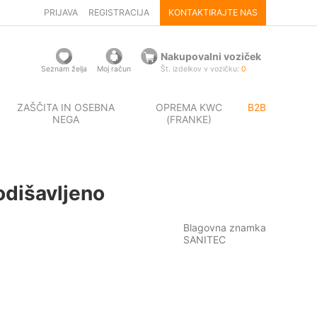
PRIJAVA
REGISTRACIJA
KONTAKTIRAJTE NAS
Nakupovalni voziček
Seznam želja
Moj račun
Št. izdelkov v vozičku:
0
ZAŠČITA IN OSEBNA
OPREMA KWC
B2B
NEGA
(FRANKE)
odišavljeno
Blagovna znamka
SANITEC