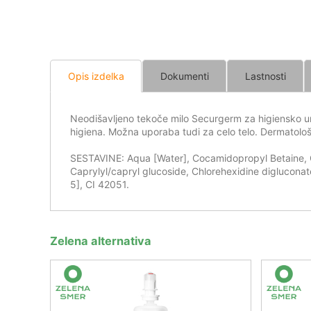
Opis izdelka
Dokumenti
Lastnosti
Neodišavljeno tekoče milo Securgerm za higiensko umi
higiena. Možna uporaba tudi za celo telo. Dermatološ
SESTAVINE: Aqua [Water], Cocamidopropyl Betaine, Gl
Caprylyl/capryl glucoside, Chlorehexidine digluconat
5], CI 42051.
Zelena alternativa