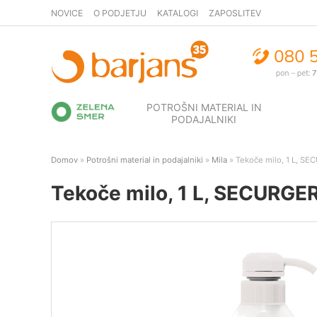
NOVICE
O PODJETJU
KATALOGI
ZAPOSLITEV
POTROŠNI MATERIAL IN
PODAJALNIKI
Domov
»
Potrošni material in podajalniki
»
Mila
» Tekoče milo, 1 L, SEC
Tekoče milo, 1 L, SECURGERM