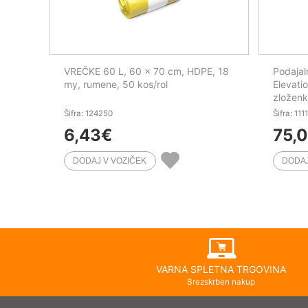
VREČKE 60 L, 60 x 70 cm, HDPE, 18
Podajal
my, rumene, 50 kos/rol
Elevatio
zloženk
Šifra: 124250
Šifra: 111
6,43
€
75,
VARNA SPLETNA TRGOVINA
Brezskrben nakup