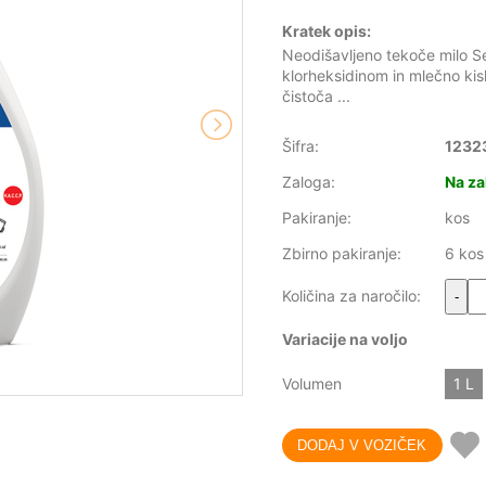
Kratek opis:
Neodišavljeno tekoče milo S
klorheksidinom in mlečno kis
čistoča ...
Šifra:
1232
Zaloga:
Na za
Pakiranje:
kos
Zbirno pakiranje:
6 kos
Količina za naročilo:
-
Variacije na voljo
Volumen
1 L