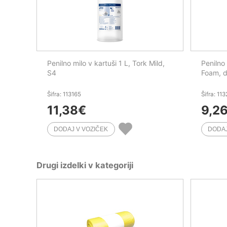
Penilno milo v kartuši 1 L, Tork Mild,
Penilno 
S4
Foam, d
Šifra: 113165
Šifra: 11
11,38
€
9,2
Drugi izdelki v kategoriji