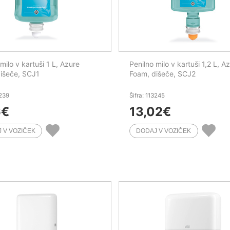
milo v kartuši 1 L, Azure
Penilno milo v kartuši 1,2 L, A
išeče, SCJ1
Foam, dišeče, SCJ2
3239
Šifra: 113245
6
€
13,02
€