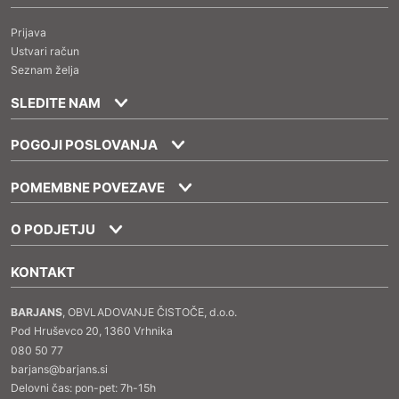
Prijava
Ustvari račun
Seznam želja
SLEDITE NAM
POGOJI POSLOVANJA
POMEMBNE POVEZAVE
O PODJETJU
KONTAKT
BARJANS
, OBVLADOVANJE ČISTOČE, d.o.o.
Pod Hruševco 20, 1360 Vrhnika
080 50 77
barjans@barjans.si
Delovni čas: pon-pet: 7h-15h