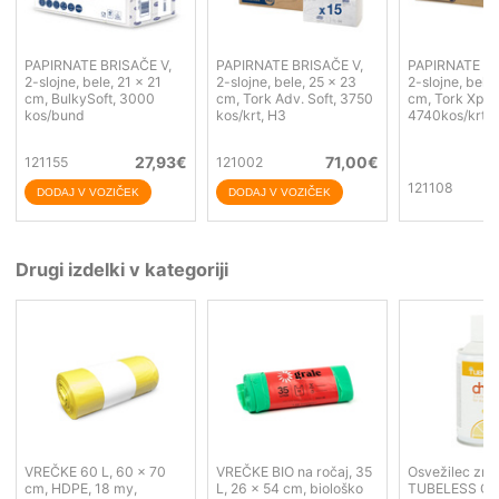
PAPIRNATE BRISAČE V,
PAPIRNATE BRISAČE V,
PAPIRNATE BR
2-slojne, bele, 21 x 21
2-slojne, bele, 25 x 23
2-slojne, bele,
cm, BulkySoft, 3000
cm, Tork Adv. Soft, 3750
cm, Tork Xpre
kos/bund
kos/krt, H3
4740kos/krt, 
27,93
€
71,00
€
121155
121002
121108
Drugi izdelki v kategoriji
VREČKE 60 L, 60 x 70
VREČKE BIO na ročaj, 35
Osvežilec zra
cm, HDPE, 18 my,
L, 26 x 54 cm, biološko
TUBELESS Chi