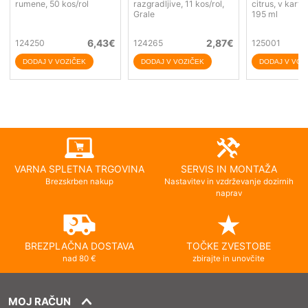
rumene, 50 kos/rol
razgradljive, 11 kos/rol,
citrus, v kartu
Grale
195 ml
6,43
€
2,87
€
124250
124265
125001
VARNA SPLETNA TRGOVINA
SERVIS IN MONTAŽA
Brezskrben nakup
Nastavitev in vzdrževanje dozirnih
naprav
BREZPLAČNA DOSTAVA
TOČKE ZVESTOBE
nad 80 €
zbirajte in unovčite
MOJ RAČUN