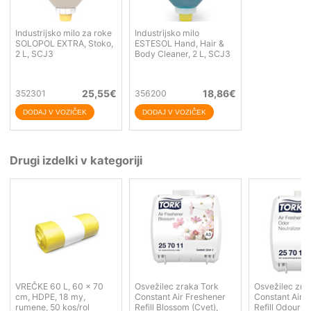
Industrijsko milo za roke
Industrijsko milo
SOLOPOL EXTRA, Stoko,
ESTESOL Hand, Hair &
2 L, SCJ3
Body Cleaner, 2 L, SCJ3
25,55
€
18,86
€
352301
356200
Drugi izdelki v kategoriji
VREČKE 60 L, 60 x 70
Osvežilec zraka Tork
Osvežilec zra
cm, HDPE, 18 my,
Constant Air Freshener
Constant Air 
rumene, 50 kos/rol
Refill Blossom (Cvet),
Refill Odour Ne