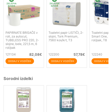
PAPIRNATE BRISAČE v
Toaletni papir LISTIČI, 2-
Toaletni papir
roli, za autocut,
slojni, Tork Premium,
Smart One, 2-s
TUBELESS PRO 220, 2-
7560 kos/krt, T3
rol/pak, T8
slojne, bele, 221,5 m, 6
rol/pak
82,08
€
57,78
€
121134
122200
122240
Sorodni izdelki