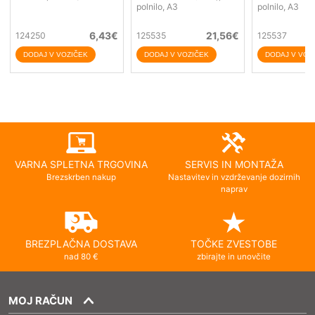
polnilo, A3
polnilo, A3
6,43
€
21,56
€
124250
125535
125537
VARNA SPLETNA TRGOVINA
SERVIS IN MONTAŽA
Brezskrben nakup
Nastavitev in vzdrževanje dozirnih
naprav
BREZPLAČNA DOSTAVA
TOČKE ZVESTOBE
nad 80 €
zbirajte in unovčite
MOJ RAČUN