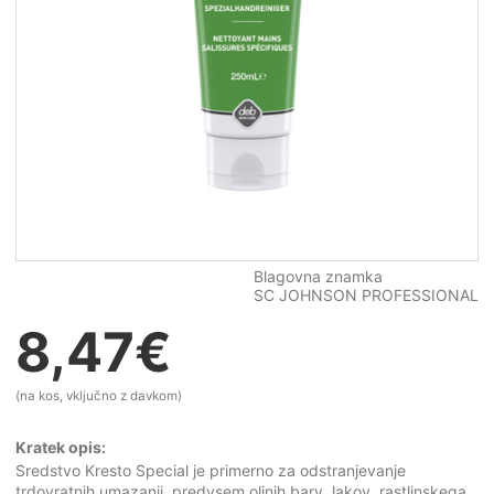
Blagovna znamka
SC JOHNSON PROFESSIONAL
8,47
€
(na kos, vključno z davkom)
Kratek opis:
Sredstvo Kresto Special je primerno za odstranjevanje
trdovratnih umazanij, predvsem oljnih barv, lakov, rastlinskega