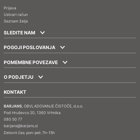
Prijava
Ustvari račun
Seznam želja
SLEDITE NAM
POGOJI POSLOVANJA
POMEMBNE POVEZAVE
O PODJETJU
KONTAKT
BARJANS
, OBVLADOVANJE ČISTOČE, d.o.o.
Pod Hruševco 20, 1360 Vrhnika
080 50 77
barjans@barjans.si
Delovni čas: pon-pet: 7h-15h