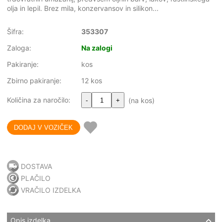
olja in lepil. Brez mila, konzervansov in silikon...
Šifra:
353307
Zaloga:
Na zalogi
Pakiranje:
kos
Zbirno pakiranje:
12 kos
Količina za naročilo:
(na kos)
-
+
DOSTAVA
PLAČILO
VRAČILO IZDELKA
Opis izdelka