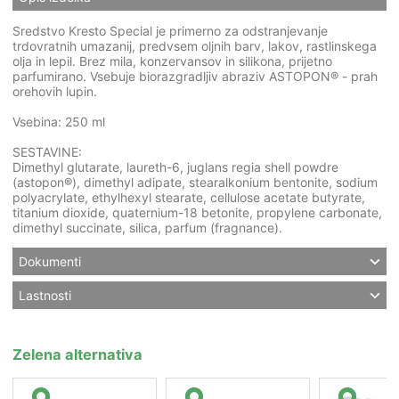
Sredstvo Kresto Special je primerno za odstranjevanje
trdovratnih umazanij, predvsem oljnih barv, lakov, rastlinskega
olja in lepil. Brez mila, konzervansov in silikona, prijetno
parfumirano. Vsebuje biorazgradljiv abraziv ASTOPON® - prah
orehovih lupin.
Vsebina: 250 ml
SESTAVINE:
Dimethyl glutarate, laureth-6, juglans regia shell powdre
(astopon®), dimethyl adipate, stearalkonium bentonite, sodium
polyacrylate, ethylhexyl stearate, cellulose acetate butyrate,
titanium dioxide, quaternium-18 betonite, propylene carbonate,
dimethyl succinate, silica, parfum (fragnance).
Dokumenti
Lastnosti
Zelena alternativa