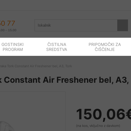
GOSTINSKI
ČISTILNA
PRIPOMOČKI ZA
PROGRAM
SREDSTVA
ČIŠČENJE
aka Tork Constant Air Freshener bel, A3, Tork
 Constant Air Freshener bel, A3,
150,06
(na kos, vključno z davkom)