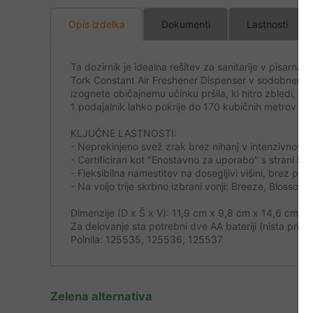
Opis izdelka
Dokumenti
Lastnosti
Ta dozirnik je idealna rešitev za sanitarije v pisarnah
Tork Constant Air Freshener Dispenser v sodobnem Ele
izognete običajnemu učinku pršila, ki hitro zbledi, ka
1 podajalnik lahko pokrije do 170 kubičnih metrov pri 
KLJUČNE LASTNOSTI:
- Neprekinjeno svež zrak brez nihanj v intenzivnosti 
- Certificiran kot "Enostavno za uporabo" s strani
- Fleksibilna namestitev na dosegljivi višini, brez pot
- Na voljo trije skrbno izbrani vonji: Breeze, Blossom
Dimenzije (D x Š x V): 11,9 cm x 9,8 cm x 14,6 cm
Za delovanje sta potrebni dve AA bateriji (nista prilož
Polnila: 125535, 125536, 125537
Zelena alternativa