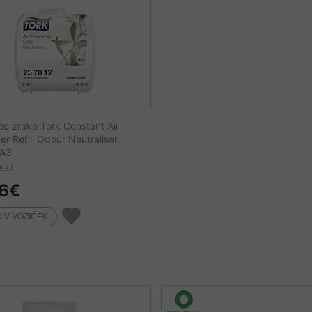
ec zraka Tork Constant Air
r Refill Odour Neutraliser,
 A3
5537
6
€