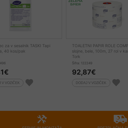
ec za v sesalnik TASKI Tapi
TOALETNI PAPIR ROLE COMP
a, 40 kos/pak
slojne, bele, 100m, 27 rol v ka
Tork
5496
Šifra: 122249
81
€
92,87
€
SERVIS IN MONTAŽA
BREZPLAČNA D