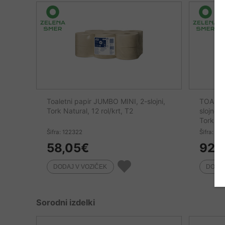
Toaletni papir JUMBO MINI, 2-slojni,
TOALET
Tork Natural, 12 rol/krt, T2
slojne, 
Tork
Šifra: 122322
Šifra: 12
58,05
€
92,
Sorodni izdelki