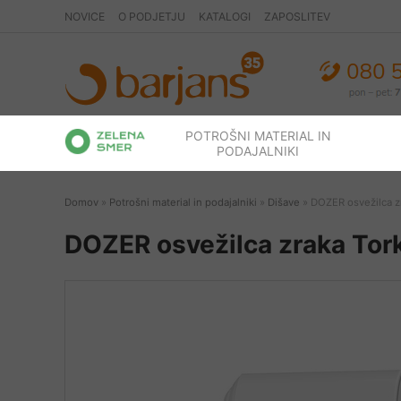
NOVICE
O PODJETJU
KATALOGI
ZAPOSLITEV
POTROŠNI MATERIAL IN
PODAJALNIKI
Domov
»
Potrošni material in podajalniki
»
Dišave
» DOZER osvežilca zr
DOZER osvežilca zraka Tork