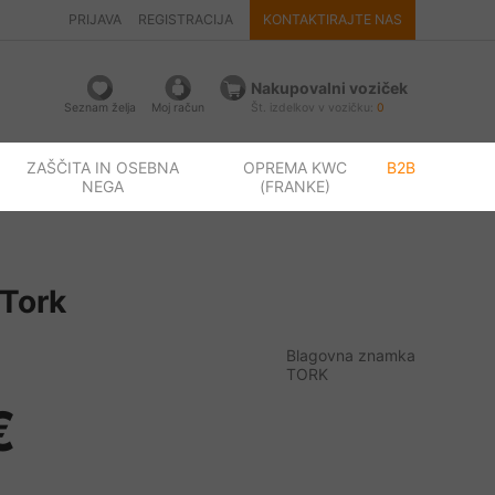
PRIJAVA
REGISTRACIJA
KONTAKTIRAJTE NAS
Nakupovalni voziček
Seznam želja
Moj račun
Št. izdelkov v vozičku:
0
ZAŠČITA IN OSEBNA
OPREMA KWC
B2B
NEGA
(FRANKE)
 Tork
Blagovna znamka
TORK
€