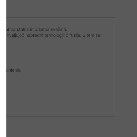
omembna stalna in prijetna svežina.
ahvaljujoč napredni tehnologiji difuzije. S tem se
 polnjenje.