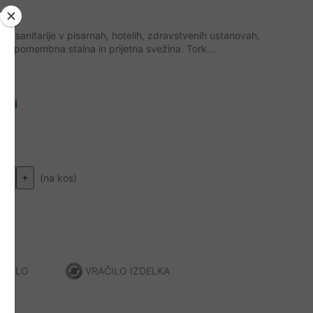
v za sanitarije v pisarnah, hotelih, zdravstvenih ustanovah,
er je pomembna stalna in prijetna svežina. Tork...
56
logi
(na kos)
+
AČILO
VRAČILO IZDELKA