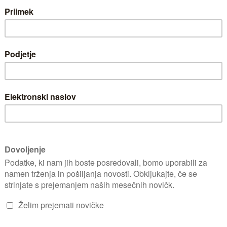
, hotelih, zdravstvenih ustanovah, šolah in drugih prostorih, kjer je p
vation dizajnu zagotavlja stalno in enakomerno razprševanje vonja, z
r je značilno za tradicionalne aerosolne sisteme.
nastavitvi 30 dni.
vonja.
 Švedskega revmatološkega združenja, kar omogoča preprosto ponovno
rebe po dodatni opremi ali servisnih stroških.
 in Odor Neutralizer za dolgotrajno svežino.
eni).