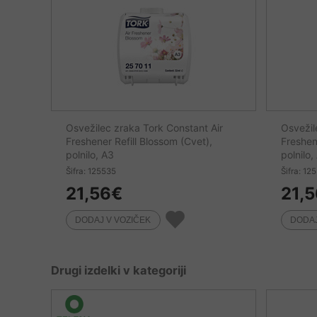
Osvežilec zraka Tork Constant Air
Osvežil
Freshener Refill Blossom (Cvet),
Freshene
polnilo, A3
polnilo,
Šifra: 125535
Šifra: 12
21,56
€
21,5
Drugi izdelki v kategoriji