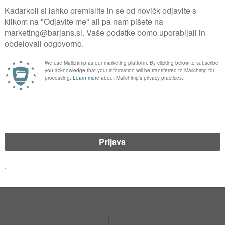
NI PAPIR ROLE COMPACT, 2-
Toaletni papir ROLE OPTISER
bele, 100m, 27 rol v kartonu,
Coreless, 2-slojni, Tork Advan
natur, 24 rol/pak, T7
2249
Šifra: 122329
87
€
78,23
€