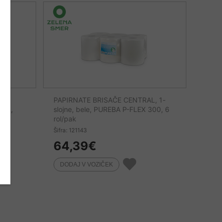
VE
PAPIRNATE BRISAČE CENTRAL, 1-
ced,
slojne, bele, PUREBA P-FLEX 300, 6
rol/pak
Šifra: 121143
64,39
€