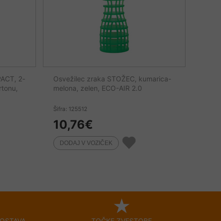
ACT, 2-
Osvežilec zraka STOŽEC, kumarica-
rtonu,
melona, zelen, ECO-AIR 2.0
Šifra: 125512
10,76
€
OSTAVA
TOČKE ZVESTOBE