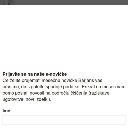
Kratek opis:
Ta dozirnik je idealna rešite
šolah in drugih prostorih, kj
Šifra:
1112
Zaloga:
Na za
Pakiranje:
kos
Zbirno pakiranje:
6 kos
Količina za naročilo:
-
DOSTAVA
PL