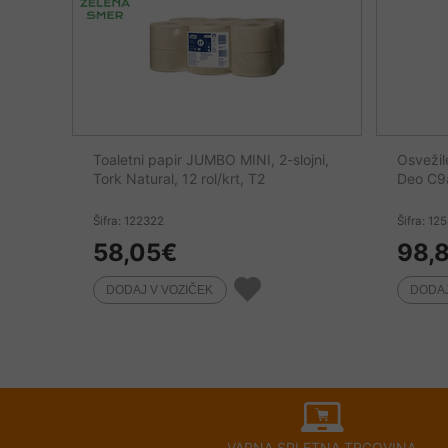
Toaletni papir JUMBO MINI, 2-slojni,
Osvežil
Tork Natural, 12 rol/krt, T2
Deo C9
Šifra: 122322
Šifra: 12
58,05
€
98,
VARNA SPLETNA TRGOVINA