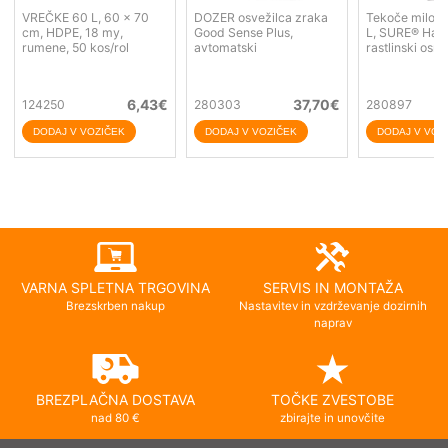
VREČKE 60 L, 60 x 70
DOZER osvežilca zraka
Tekoče milo v 
cm, HDPE, 18 my,
Good Sense Plus,
L, SURE® Han
rumene, 50 kos/rol
avtomatski
rastlinski osno
6,43
€
37,70
€
124250
280303
280897
VARNA SPLETNA TRGOVINA
SERVIS IN MONTAŽA
Brezskrben nakup
Nastavitev in vzdrževanje dozirnih
naprav
BREZPLAČNA DOSTAVA
TOČKE ZVESTOBE
nad 80 €
zbirajte in unovčite