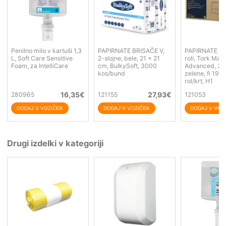
Penilno milo v kartuši 1,3
PAPIRNATE BRISAČE V,
PAPIRNATE BR
L, Soft Care Sensitive
2-slojne, bele, 21 x 21
roli, Tork Mat
Foam, za IntelliCare
cm, BulkySoft, 3000
Advanced, 2-s
kos/bund
zelene, fi 19 
rol/krt, H1
16,35
€
27,93
€
280965
121155
121053
Drugi izdelki v kategoriji