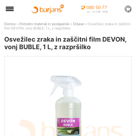
Domov
»
Potrošni material in podajalniki
»
Dišave
» Osvežilec zraka in zaščitni
film DEVON, vonj BUBLE, 1 L, z razpršilko
Osvežilec zraka in zaščitni film DEVON,
vonj BUBLE, 1 L, z razpršilko