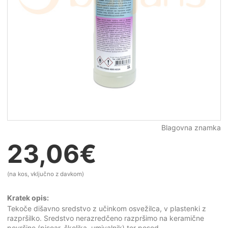
Blagovna znamka
23,06
€
(na kos, vključno z davkom)
Kratek opis:
Tekoče dišavno sredstvo z učinkom osvežilca, v plastenki z
razpršilko. Sredstvo nerazredčeno razpršimo na keramične
površine (pisoar, školjka, umivalnik) ter posod...