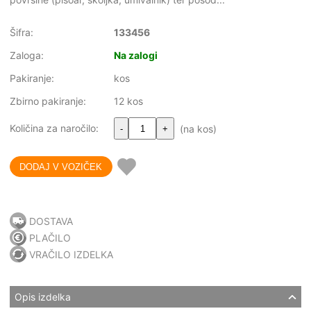
Šifra:
133456
Zaloga:
Na zalogi
Pakiranje:
kos
Zbirno pakiranje:
12 kos
Količina za naročilo:
(na kos)
-
+
DOSTAVA
PLAČILO
VRAČILO IZDELKA
Opis izdelka