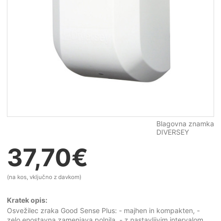
Blagovna znamka
DIVERSEY
37,70
€
(na kos, vključno z davkom)
Kratek opis:
Osvežilec zraka Good Sense Plus: - majhen in kompakten, -
zelo enostavna zamenjava polnila, - z nastavljivim intervalom