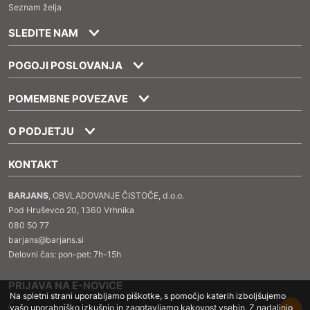
Seznam želja
SLEDITE NAM
POGOJI POSLOVANJA
POMEMBNE POVEZAVE
O PODJETJU
KONTAKT
BARJANS
, OBVLADOVANJE ČISTOČE, d.o.o.
Pod Hruševco 20, 1360 Vrhnika
080 50 77
barjans@barjans.si
Delovni čas: pon-pet: 7h-15h
PRIJAVA NA E-NOVICE
Na spletni strani uporabljamo piškotke, s pomočjo katerih izboljšujemo
vašo uporabniško izkušnjo in zagotavljamo kakovost vsebin. Z nadaljnjo