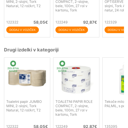
MINI, 2-slojni, Tork
COMPACT, 2-slojne,
OPTISERVE Cor
Natural, 12 rol/krt, T2
bele, 100m, 27 rol v
slojni, Tork A
kartonu, Tork
natur, 24 rol/p
58,05
€
92,87
€
122322
122249
122329
Drugi izdelki v kategoriji
Toaletni papir JUMBO
TOALETNI PAPIR ROLE
Tekoče milo 5
MINI, 2-slojni, Tork
COMPACT, 2-slojne,
PALMIL, s poti
Natural, 12 rol/krt, T2
bele, 100m, 27 rol v
kartonu, Tork
58,05
€
92,87
€
122322
122249
135395