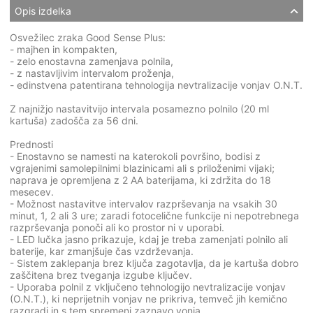
Opis izdelka
Osvežilec zraka Good Sense Plus:
- majhen in kompakten,
- zelo enostavna zamenjava polnila,
- z nastavljivim intervalom proženja,
- edinstvena patentirana tehnologija nevtralizacije vonjav O.N.T.
Z najnižjo nastavitvijo intervala posamezno polnilo (20 ml
kartuša) zadošča za 56 dni.
Prednosti
- Enostavno se namesti na katerokoli površino, bodisi z
vgrajenimi samolepilnimi blazinicami ali s priloženimi vijaki;
naprava je opremljena z 2 AA baterijama, ki zdržita do 18
mesecev.
- Možnost nastavitve intervalov razprševanja na vsakih 30
minut, 1, 2 ali 3 ure; zaradi fotocelične funkcije ni nepotrebnega
razprševanja ponoči ali ko prostor ni v uporabi.
- LED lučka jasno prikazuje, kdaj je treba zamenjati polnilo ali
baterije, kar zmanjšuje čas vzdrževanja.
- Sistem zaklepanja brez ključa zagotavlja, da je kartuša dobro
zaščitena brez tveganja izgube ključev.
- Uporaba polnil z vključeno tehnologijo nevtralizacije vonjav
(O.N.T.), ki neprijetnih vonjav ne prikriva, temveč jih kemično
razgradi in s tem spremeni zaznavo vonja.