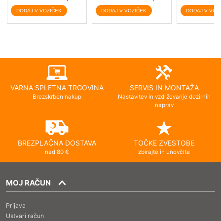
VARNA SPLETNA TRGOVINA
SERVIS IN MONTAŽA
Brezskrben nakup
Nastavitev in vzdrževanje dozirnih
naprav
BREZPLAČNA DOSTAVA
TOČKE ZVESTOBE
nad 80 €
zbirajte in unovčite
MOJ RAČUN
Prijava
Ustvari račun