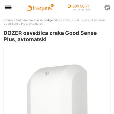
Domov
»
Potrošni material in podajalniki
»
Dišave
» DOZER osvežilca zraka
Good Sense Plus, avtomatski
DOZER osvežilca zraka Good Sense
Plus, avtomatski