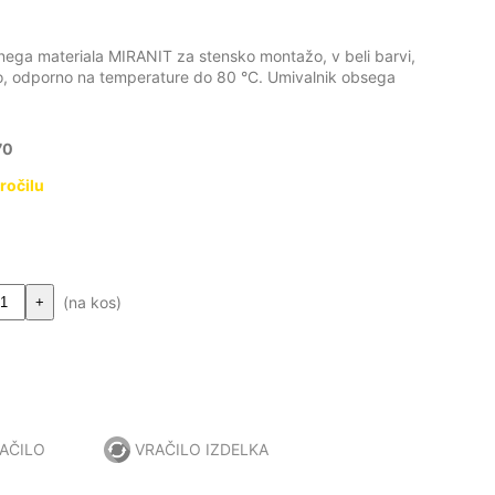
nega materiala MIRANIT za stensko montažo, v beli barvi,
o, odporno na temperature do 80 °C. Umivalnik obsega
70
ročilu
(na kos)
+
AČILO
VRAČILO IZDELKA