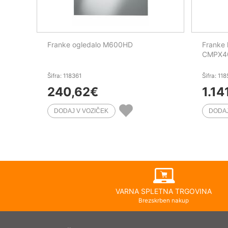
Franke ogledalo M600HD
Franke 
CMPX4
Šifra: 118361
Šifra: 11
240,62
€
1.14
VARNA SPLETNA TRGOVINA
Brezskrben nakup