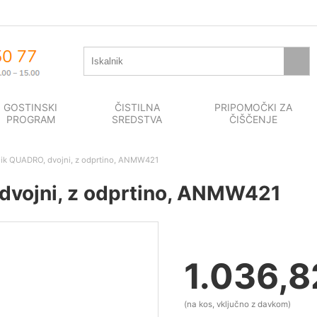
GOSTINSKI
ČISTILNA
PRIPOMOČKI ZA
PROGRAM
SREDSTVA
ČIŠČENJE
nik QUADRO, dvojni, z odprtino, ANMW421
dvojni, z odprtino, ANMW421
1.036,8
(na kos, vključno z davkom)