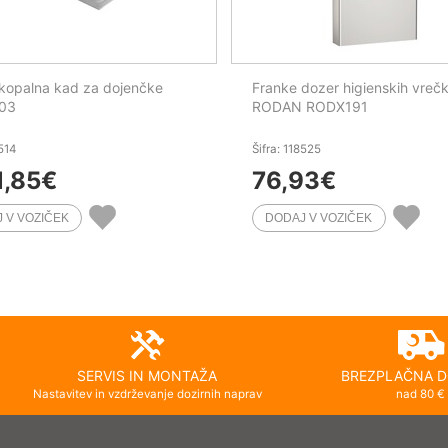
kopalna kad za dojenčke
Franke dozer higienskih vreč
03
RODAN RODX191
8514
Šifra: 118525
1,85
€
76,93
€
SERVIS IN MONTAŽA
BREZPLAČNA D
Nastavitev in vzdrževanje dozirnih naprav
nad 80 €