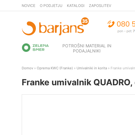
NOVICE
O PODJETJU
KATALOGI
ZAPOSLITEV
POTROŠNI MATERIAL IN
PODAJALNIKI
Domov
»
Oprema KWC (Franke)
»
Umivalniki in korita
» Franke umival
Franke umivalnik QUADRO, 