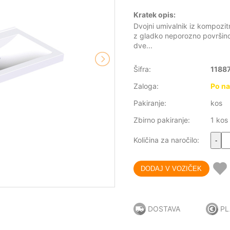
Kratek opis:
Dvojni umivalnik iz kompozit
z gladko neporozno površin
dve...
Šifra:
1188
Zaloga:
Po na
Pakiranje:
kos
Zbirno pakiranje:
1 kos
Količina za naročilo:
-
DOSTAVA
PL