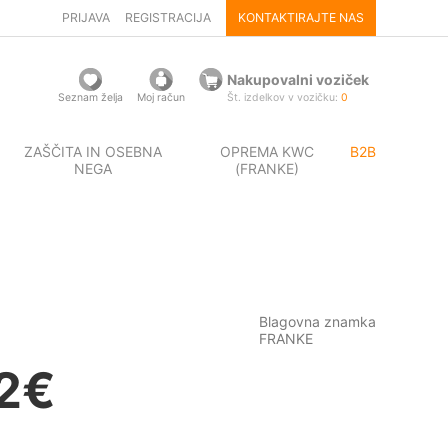
PRIJAVA
REGISTRACIJA
KONTAKTIRAJTE NAS
Nakupovalni voziček
Seznam želja
Moj račun
Št. izdelkov v vozičku:
0
ZAŠČITA IN OSEBNA
OPREMA KWC
B2B
NEGA
(FRANKE)
Blagovna znamka
FRANKE
2
€