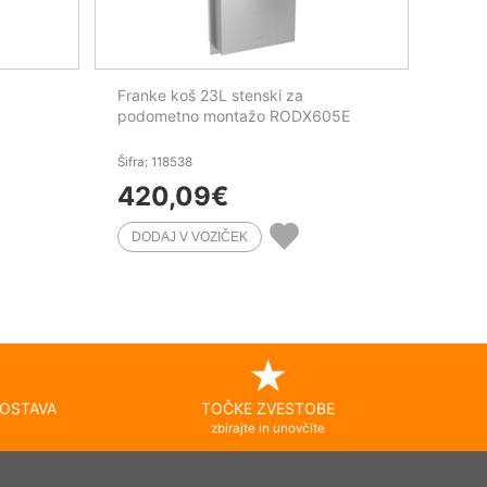
k
Franke koš 23L stenski za
podometno montažo RODX605E
Šifra: 118538
420,09
€
OSTAVA
TOČKE ZVESTOBE
zbirajte in unovčite