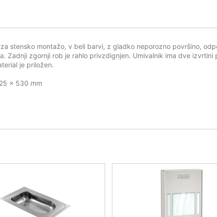
 za stensko montažo, v beli barvi, z gladko neporozno površino, od
va. Zadnji zgornji rob je rahlo privzdignjen. Umivalnik ima dve izvrt
rial je priložen.
 125 x 530 mm