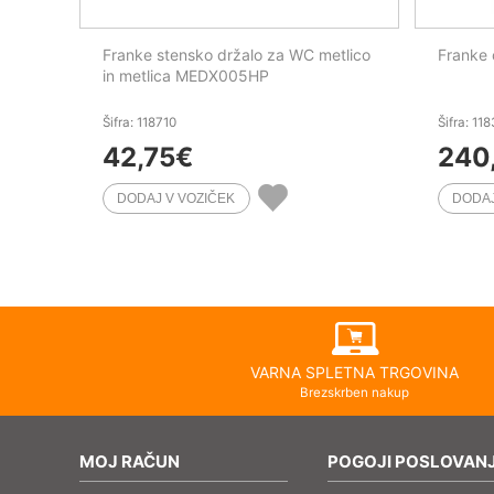
Franke stensko držalo za WC metlico
Franke
in metlica MEDX005HP
Šifra: 118710
Šifra: 11
42,75
€
240
VARNA SPLETNA TRGOVINA
Brezskrben nakup
MOJ RAČUN
POGOJI POSLOVAN