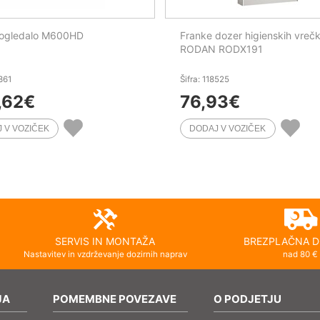
 ogledalo M600HD
Franke dozer higienskih vreč
RODAN RODX191
8361
Šifra: 118525
,62
€
76,93
€
SERVIS IN MONTAŽA
BREZPLAČNA D
Nastavitev in vzdrževanje dozirnih naprav
nad 80 €
JA
POMEMBNE POVEZAVE
O PODJETJU