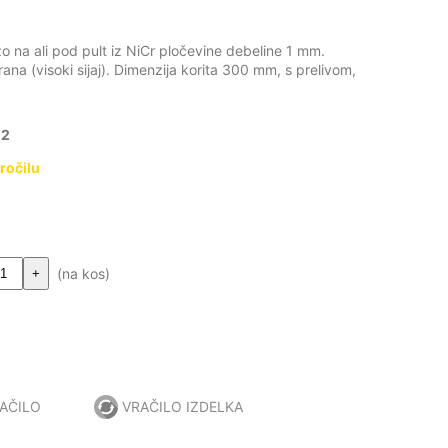
 na ali pod pult iz NiCr pločevine debeline 1 mm.
rana (visoki sijaj). Dimenzija korita 300 mm, s prelivom,
12
ročilu
(na kos)
+
AČILO
VRAČILO IZDELKA