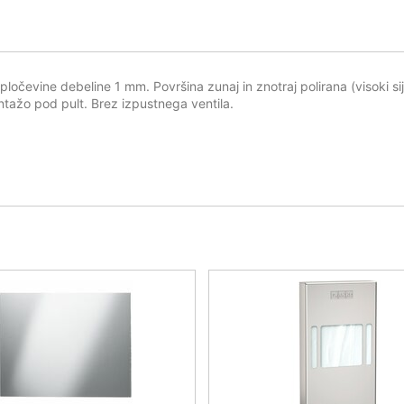
ločevine debeline 1 mm. Površina zunaj in znotraj polirana (visoki si
ontažo pod pult. Brez izpustnega ventila.