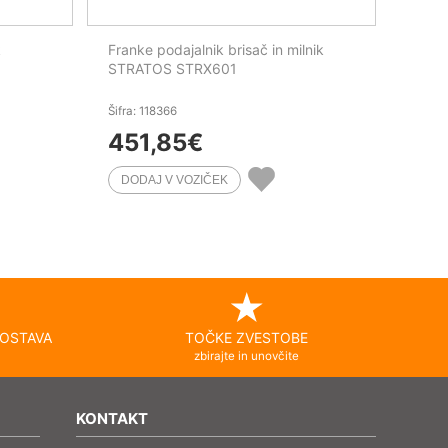
k
Franke podajalnik brisač in milnik
STRATOS STRX601
Šifra: 118366
451,85
€
OSTAVA
TOČKE ZVESTOBE
zbirajte in unovčite
KONTAKT