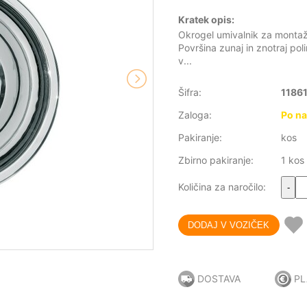
Kratek opis:
Okrogel umivalnik za montažo
Površina zunaj in znotraj poli
v...
Šifra:
1186
Zaloga:
Po na
Pakiranje:
kos
Zbirno pakiranje:
1 kos
Količina za naročilo:
-
DOSTAVA
PL