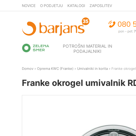
NOVICE
O PODJETJU
KATALOGI
ZAPOSLITEV
POTROŠNI MATERIAL IN
PODAJALNIKI
Domov
»
Oprema KWC (Franke)
»
Umivalniki in korita
» Franke okroge
Franke okrogel umivalnik