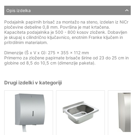
Opis izdelka
Podajalnik papirnih brisač za montažo na steno, izdelan iz NiCr
pločevine debeline 0,8 mm. Površina je mat krtačena.
Kapaciteta podajalnika je 500 - 800 kosov zloženk. Dobavljen
je skupaj s cilindrično ključavnico, enotnim Franke ključem in
pritrdilnim materialom.
Dimenzije (Š x V x G): 275 x 355 x 112 mm
Primerno za zložene papirnate brisače širine od 23 do 25 cm in
globine od 8,5 do 10,5 cm (dimenzije paketa).
Drugi izdelki v kategoriji