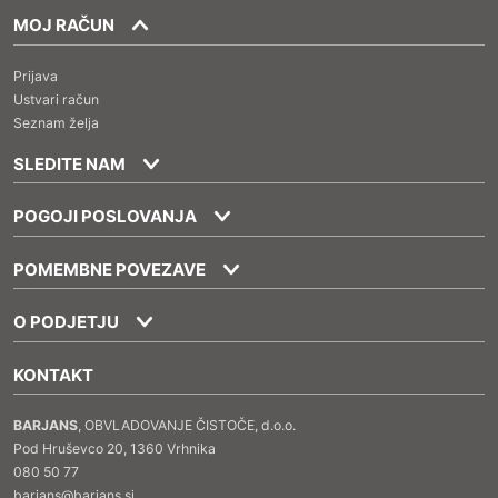
MOJ RAČUN
Prijava
Ustvari račun
Seznam želja
SLEDITE NAM
POGOJI POSLOVANJA
POMEMBNE POVEZAVE
O PODJETJU
KONTAKT
BARJANS
, OBVLADOVANJE ČISTOČE, d.o.o.
Pod Hruševco 20, 1360 Vrhnika
080 50 77
barjans@barjans.si