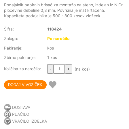
Podajalnik papirnih brisač za montažo na steno, izdelan iz NiCr
pločevine debeline 0,8 mm. Površina je mat krtačena.
Kapaciteta podajalnika je 500 - 800 kosov zloženk....
Šifra:
118424
Zaloga:
Po naročilu
Pakiranje:
kos
Zbirno pakiranje:
1 kos
Količina za naročilo:
(na kos)
-
+
DOSTAVA
PLAČILO
VRAČILO IZDELKA