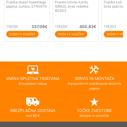
Franke dozer toaletnega
Franke izlivno korito
Franke koš 34
papirja Jumbo, STRX670
SIRIUS, brez rešetke
brez pokrova
BS303
337,06
€
450,63
€
116250
118206
118303
VARNA SPLETNA TRGOVINA
SERVIS IN MONTAŽA
Brezskrben nakup
Nastavitev in vzdrževanje dozirnih
naprav
BREZPLAČNA DOSTAVA
TOČKE ZVESTOBE
nad 80 €
zbirajte in unovčite