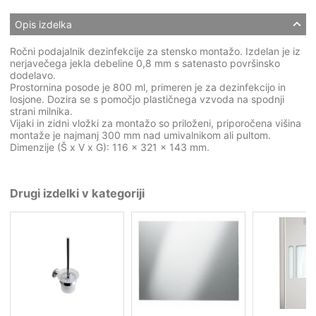
Opis izdelka
Ročni podajalnik dezinfekcije za stensko montažo. Izdelan je iz
nerjavečega jekla debeline 0,8 mm s satenasto površinsko
dodelavo.
Prostornina posode je 800 ml, primeren je za dezinfekcijo in
losjone. Dozira se s pomočjo plastičnega vzvoda na spodnji
strani milnika.
Vijaki in zidni vložki za montažo so priloženi, priporočena višina
montaže je najmanj 300 mm nad umivalnikom ali pultom.
Dimenzije (Š x V x G): 116 x 321 x 143 mm.
Drugi izdelki v kategoriji