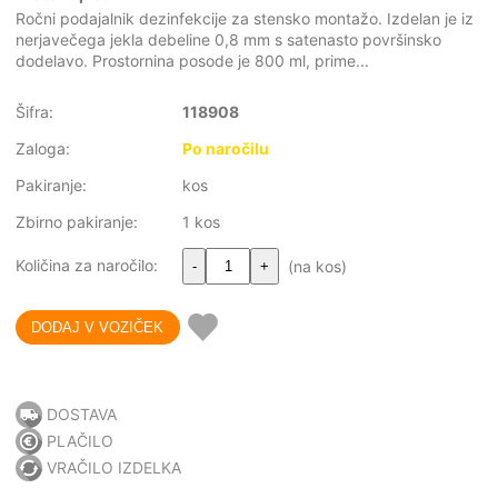
Ročni podajalnik dezinfekcije za stensko montažo. Izdelan je iz
nerjavečega jekla debeline 0,8 mm s satenasto površinsko
dodelavo. Prostornina posode je 800 ml, prime...
Šifra:
118908
Zaloga:
Po naročilu
Pakiranje:
kos
Zbirno pakiranje:
1 kos
Količina za naročilo:
(na kos)
-
+
DOSTAVA
PLAČILO
VRAČILO IZDELKA