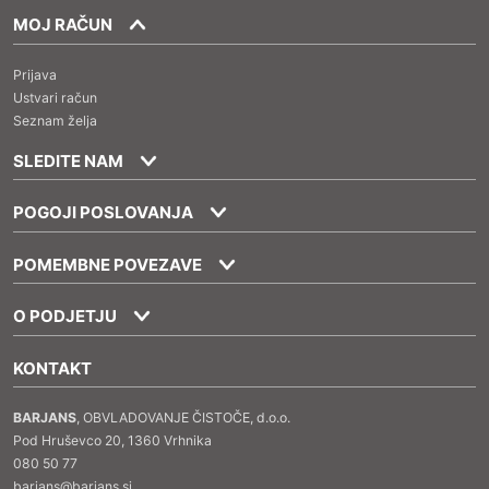
MOJ RAČUN
Prijava
Ustvari račun
Seznam želja
SLEDITE NAM
POGOJI POSLOVANJA
POMEMBNE POVEZAVE
O PODJETJU
KONTAKT
BARJANS
, OBVLADOVANJE ČISTOČE, d.o.o.
Pod Hruševco 20, 1360 Vrhnika
080 50 77
barjans@barjans.si