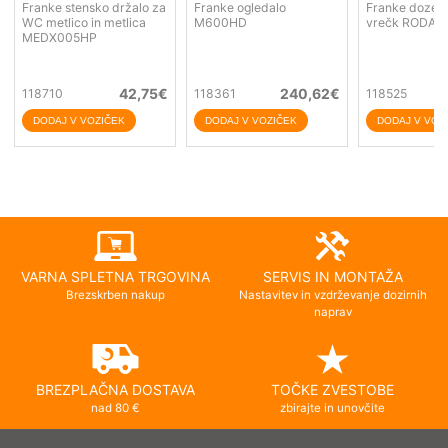
Franke stensko držalo za
Franke ogledalo
Franke dozer 
WC metlico in metlica
M600HD
vrečk RODAN
MEDX005HP
42,75
€
240,62
€
118710
118361
118525
VARNA SPLETNA TRGOVINA
SERVIS IN MONTAŽA
Brezskrben nakup
Nastavitev in vzdrževanje dozirnih
naprav
BREZPLAČNA DOSTAVA
TOČKE ZVESTOBE
nad 80 €
zbirajte in unovčite