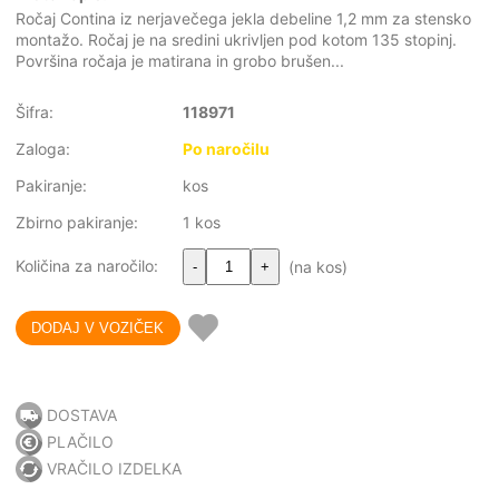
Ročaj Contina iz nerjavečega jekla debeline 1,2 mm za stensko
montažo. Ročaj je na sredini ukrivljen pod kotom 135 stopinj.
Površina ročaja je matirana in grobo brušen...
Šifra:
118971
Zaloga:
Po naročilu
Pakiranje:
kos
Zbirno pakiranje:
1 kos
Količina za naročilo:
(na kos)
-
+
DOSTAVA
PLAČILO
VRAČILO IZDELKA