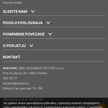
Seznam želja
SLEDITE NAM
POGOJI POSLOVANJA
POMEMBNE POVEZAVE
O PODJETJU
KONTAKT
BARJANS
, OBVLADOVANJE ČISTOČE, d.o.o.
Pod Hruševco 20, 1360 Vrhnika
080 50 77
barjans@barjans.si
Delovni čas: pon-pet: 7h-15h
PRIJAVA NA E-NOVICE
Na spletni strani uporabljamo piškotke, s pomočjo katerih izboljšujemo
vašo uporabniško izkušnjo in zagotavljamo kakovost vsebin. Z nadaljnjo