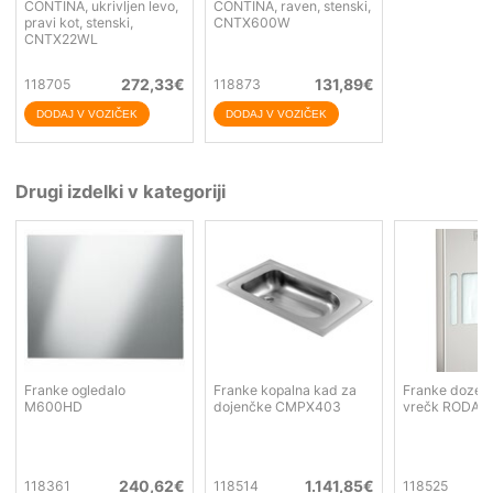
CONTINA, ukrivljen levo,
CONTINA, raven, stenski,
pravi kot, stenski,
CNTX600W
CNTX22WL
272,33
€
131,89
€
118705
118873
Drugi izdelki v kategoriji
Franke ogledalo
Franke kopalna kad za
Franke dozer 
M600HD
dojenčke CMPX403
vrečk RODAN
240,62
€
1.141,85
€
118361
118514
118525