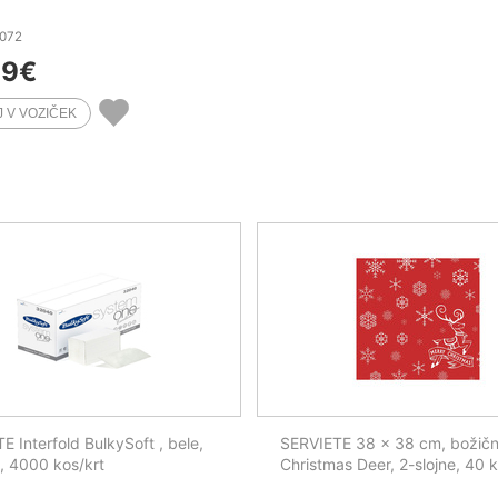
4072
39
€
E Interfold BulkySoft , bele,
SERVIETE 38 x 38 cm, božičn
e, 4000 kos/krt
Christmas Deer, 2-slojne, 40 