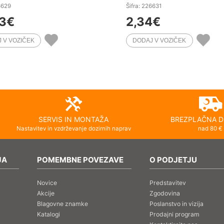
6629
Šifra: 226631
3
€
2,34
€
SERVIS IN MONTAŽA
BREZPLAČNA D
Nastavitev in vzdrževanje dozirnih naprav
nad 80 €
JA
POMEMBNE POVEZAVE
O PODJETJU
Novice
Predstavitev
Akcije
Zgodovina
Blagovne znamke
Poslanstvo in vizija
Katalogi
Prodajni program