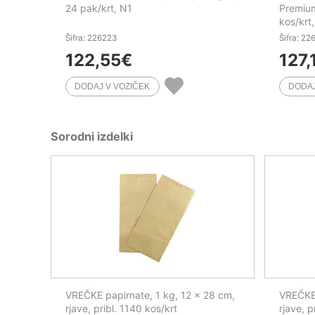
24 pak/krt, N1
Premium
kos/krt
Šifra: 226223
Šifra: 22
122,55
€
127,
Sorodni izdelki
VREČKE papirnate, 1 kg, 12 x 28 cm,
VREČKE 
rjave, pribl. 1140 kos/krt
rjave, p