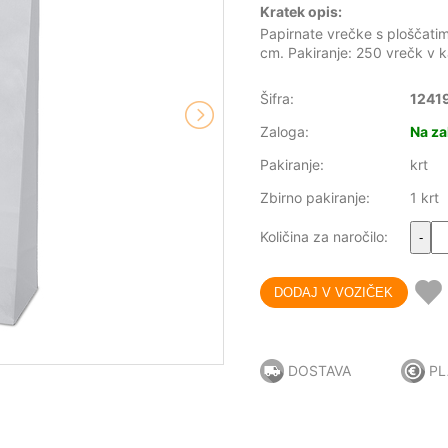
Kratek opis:
Papirnate vrečke s ploščatim
cm. Pakiranje: 250 vrečk v k
Šifra:
1241
Zaloga:
Na za
Pakiranje:
krt
Zbirno pakiranje:
1 krt
Količina za naročilo:
-
DOSTAVA
PL