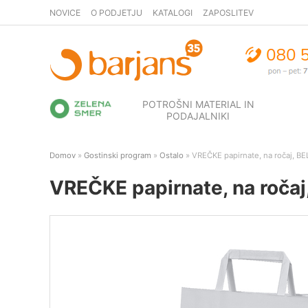
NOVICE
O PODJETJU
KATALOGI
ZAPOSLITEV
POTROŠNI MATERIAL IN
PODAJALNIKI
Domov
»
Gostinski program
»
Ostalo
» VREČKE papirnate, na ročaj, BE
VREČKE papirnate, na ročaj