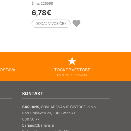
Šifra: 226598
6,78
€
OSTAVA
TOČKE ZVESTOBE
zbirajte in unovčite
KONTAKT
BARJANS
, OBVLADOVANJE ČISTOČE, d.o.o.
Pod Hruševco 20, 1360 Vrhnika
080 50 77
barjans@barjans.si