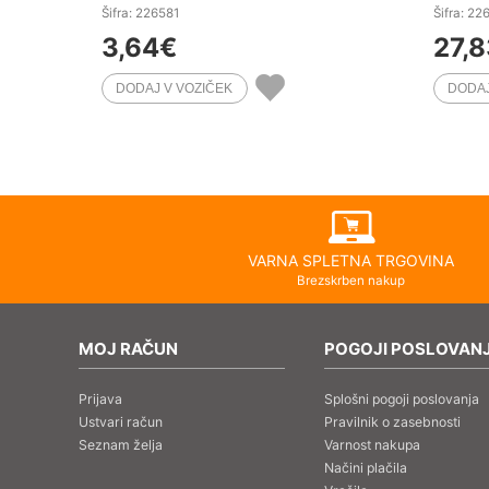
Šifra: 226581
Šifra: 22
3,64
€
27,8
VARNA SPLETNA TRGOVINA
Brezskrben nakup
MOJ RAČUN
POGOJI POSLOVAN
Prijava
Splošni pogoji poslovanja
Ustvari račun
Pravilnik o zasebnosti
Seznam želja
Varnost nakupa
Načini plačila