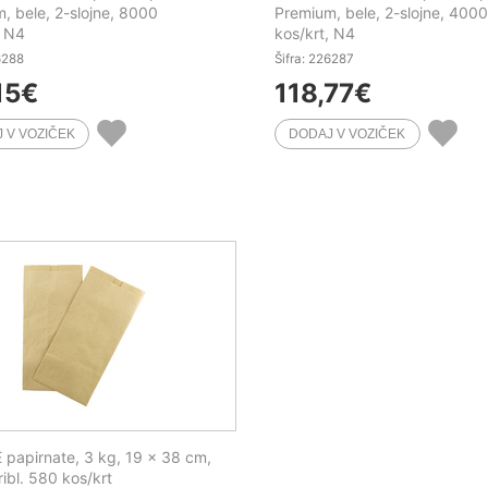
, bele, 2-slojne, 8000
Premium, bele, 2-slojne, 4000
, N4
kos/krt, N4
6288
Šifra: 226287
15
€
118,77
€
papirnate, 3 kg, 19 x 38 cm,
ribl. 580 kos/krt