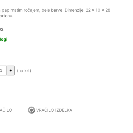
 papirnatim ročajem, bele barve. Dimenzije: 22 x 10 x 28
artonu.
92
logi
(na krt)
+
AČILO
VRAČILO IZDELKA