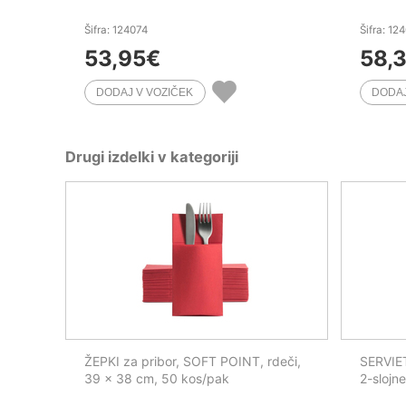
Šifra: 124074
Šifra: 12
53,95
€
58,
Drugi izdelki v kategoriji
ŽEPKI za pribor, SOFT POINT, rdeči,
SERVIET
39 x 38 cm, 50 kos/pak
2-slojn