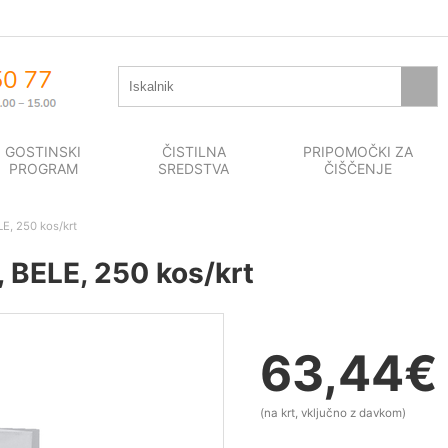
GOSTINSKI
ČISTILNA
PRIPOMOČKI ZA
PROGRAM
SREDSTVA
ČIŠČENJE
LE, 250 kos/krt
, BELE, 250 kos/krt
63,44
€
(na krt, vključno z davkom)