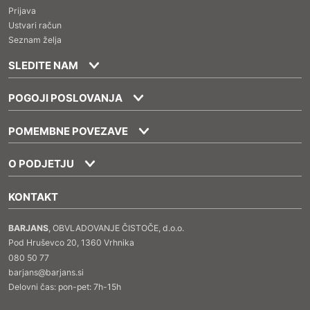
Prijava
Ustvari račun
Seznam želja
SLEDITE NAM
POGOJI POSLOVANJA
POMEMBNE POVEZAVE
O PODJETJU
KONTAKT
BARJANS
, OBVLADOVANJE ČISTOČE, d.o.o.
Pod Hruševco 20, 1360 Vrhnika
080 50 77
barjans@barjans.si
Delovni čas: pon-pet: 7h-15h