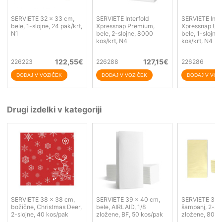
SERVIETE 32 x 33 cm,
SERVIETE Interfold
SERVIETE Inte
bele, 1-slojne, 24 pak/krt,
Xpressnap Premium,
Xpressnap Uni
N1
bele, 2-slojne, 8000
bele, 1-slojne
kos/krt, N4
kos/krt, N4
122,55
€
127,15
€
226223
226288
226286
Drugi izdelki v kategoriji
SERVIETE 38 x 38 cm,
SERVIETE 39 x 40 cm,
SERVIETE 33 
božične, Christmas Deer,
bele, AIRLAID, 1/8
šampanj, 2-slo
2-slojne, 40 kos/pak
zložene, BF, 50 kos/pak
zložene, 80 k