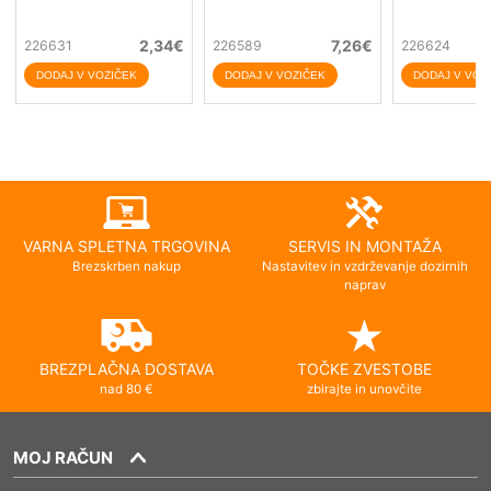
2,34
€
7,26
€
226631
226589
226624
VARNA SPLETNA TRGOVINA
SERVIS IN MONTAŽA
Brezskrben nakup
Nastavitev in vzdrževanje dozirnih
naprav
BREZPLAČNA DOSTAVA
TOČKE ZVESTOBE
nad 80 €
zbirajte in unovčite
MOJ RAČUN