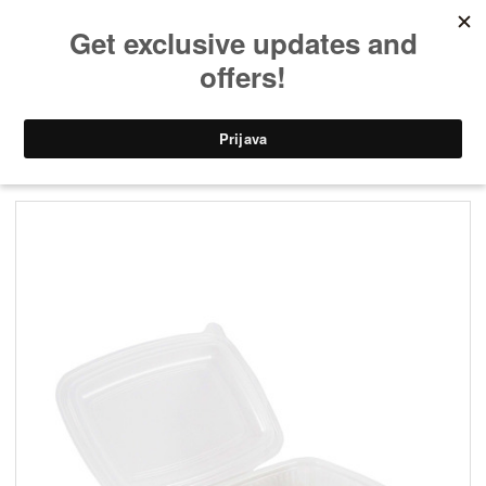
Domov
»
Gostinski program
»
Embalaža za hrano
» POSODICE za hrano, 750
ml, plastika PP, 50 kos/pak
POSODICE za hrano, 750 ml, plastika PP,
50 kos/pak