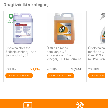
Drugi izdelki v kategoriji
Čistilo za občasno
Čistilo za ročno
Čistilo za zap
čiščenje sanitarij TASKI
pomivanje Cif
maščobe Cif P
Sani Antikalk, 5 L
Professional HDW
Oven & Grill C
Vinegar, 5 L, Pro Formula
ml, Pro Formu
21,11
€
17,24
€
280942
281015
281009