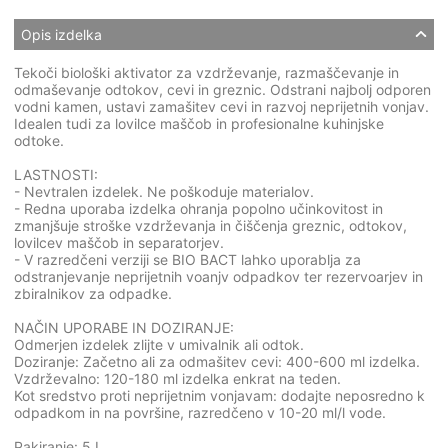
Opis izdelka
Tekoči biološki aktivator za vzdrževanje, razmaščevanje in
odmaševanje odtokov, cevi in greznic. Odstrani najbolj odporen
vodni kamen, ustavi zamašitev cevi in razvoj neprijetnih vonjav.
Idealen tudi za lovilce maščob in profesionalne kuhinjske
odtoke.
LASTNOSTI:
- Nevtralen izdelek. Ne poškoduje materialov.
- Redna uporaba izdelka ohranja popolno učinkovitost in
zmanjšuje stroške vzdrževanja in čiščenja greznic, odtokov,
lovilcev maščob in separatorjev.
- V razredčeni verziji se BIO BACT lahko uporablja za
odstranjevanje neprijetnih voanjv odpadkov ter rezervoarjev in
zbiralnikov za odpadke.
NAČIN UPORABE IN DOZIRANJE:
Odmerjen izdelek zlijte v umivalnik ali odtok.
Doziranje: Začetno ali za odmašitev cevi: 400-600 ml izdelka.
Vzdrževalno: 120-180 ml izdelka enkrat na teden.
Kot sredstvo proti neprijetnim vonjavam: dodajte neposredno k
odpadkom in na površine, razredčeno v 10-20 ml/l vode.
Pakiranje: 5 L