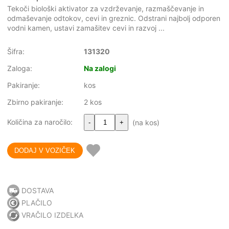
Tekoči biološki aktivator za vzdrževanje, razmaščevanje in
odmaševanje odtokov, cevi in greznic. Odstrani najbolj odporen
vodni kamen, ustavi zamašitev cevi in razvoj ...
Šifra:
131320
Zaloga:
Na zalogi
Pakiranje:
kos
Zbirno pakiranje:
2 kos
Količina za naročilo:
(na kos)
-
+
DOSTAVA
PLAČILO
VRAČILO IZDELKA