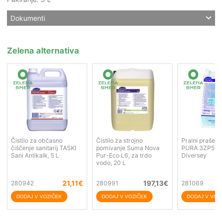
Dokumenti
Zelena alternativa
Čistilo za občasno
Čistilo za strojno
Pralni prašek
čiščenje sanitarij TASKI
pomivanje Suma Nova
PURA 3ZP5 20
Sani Antikalk, 5 L
Pur-Eco L6, za trdo
Diversey
vodo, 20 L
21,11
€
197,13
€
280942
280991
281069