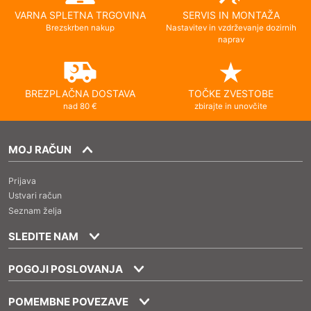
VARNA SPLETNA TRGOVINA
SERVIS IN MONTAŽA
Brezskrben nakup
Nastavitev in vzdrževanje dozirnih
naprav
BREZPLAČNA DOSTAVA
TOČKE ZVESTOBE
nad 80 €
zbirajte in unovčite
MOJ RAČUN
Prijava
Ustvari račun
Seznam želja
SLEDITE NAM
POGOJI POSLOVANJA
POMEMBNE POVEZAVE