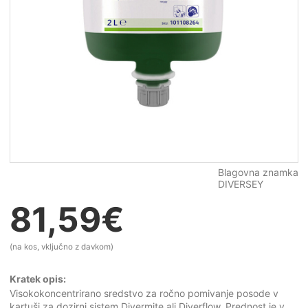
Blagovna znamka
DIVERSEY
81,59
€
(na kos, vključno z davkom)
Kratek opis:
Visokokoncentrirano sredstvo za ročno pomivanje posode v
kartuši za dozirni sistem Divermite ali Diverflow. Prednost je v