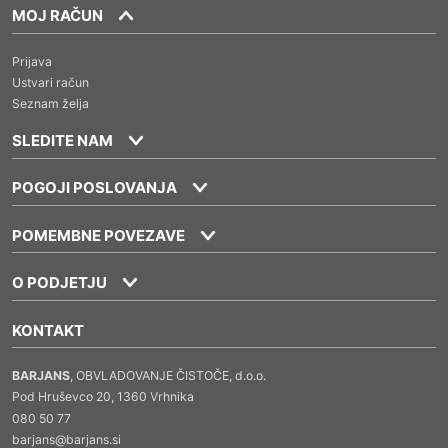
MOJ RAČUN
Prijava
Ustvari račun
Seznam želja
SLEDITE NAM
POGOJI POSLOVANJA
POMEMBNE POVEZAVE
O PODJETJU
KONTAKT
BARJANS
, OBVLADOVANJE ČISTOČE, d.o.o.
Pod Hruševco 20, 1360 Vrhnika
080 50 77
barjans@barjans.si