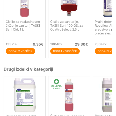
Čistilo za vsakodnevno
Čistilo za sanitarije,
Pralni deterg
čiščenje sanitarij TASKI
TASKI Sani 100 QS, za
Revoflow ALC 
Sani Cid, 1 L
QuattroSelect, 2,5 L
sredstvo v pra
ojačevalec pra
9,35
€
29,30
€
133214
280409
280422
Drugi izdelki v kategoriji