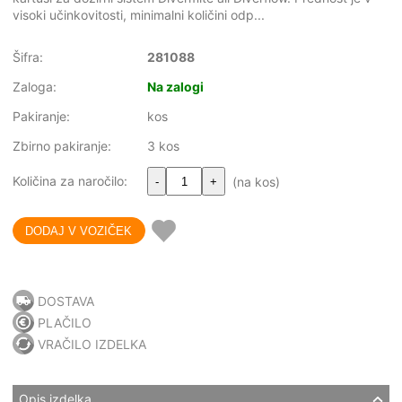
visoki učinkovitosti, minimalni količini odp...
Šifra:
281088
Zaloga:
Na zalogi
Pakiranje:
kos
Zbirno pakiranje:
3 kos
Količina za naročilo:
(na kos)
-
+
DOSTAVA
PLAČILO
VRAČILO IZDELKA
Opis izdelka