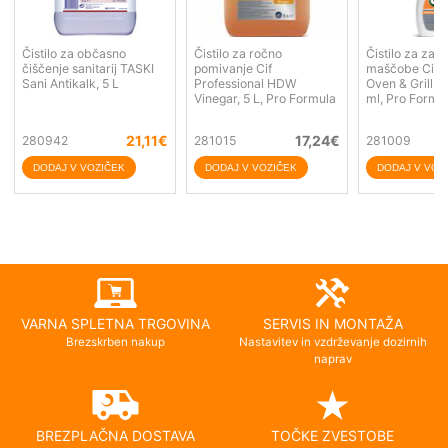
Čistilo za občasno
Čistilo za ročno
Čistilo za zap
čiščenje sanitarij TASKI
pomivanje Cif
maščobe Cif P
Sani Antikalk, 5 L
Professional HDW
Oven & Grill C
Vinegar, 5 L, Pro Formula
ml, Pro Formu
21,11
€
17,24
€
280942
281015
281009
VARNA SPLETNA TRGOVINA
SERVIS IN MONTAŽA
Brezskrben nakup
Nastavitev in vzdrževanje dozirnih
naprav
BREZPLAČNA DOSTAVA
TOČKE ZVESTOBE