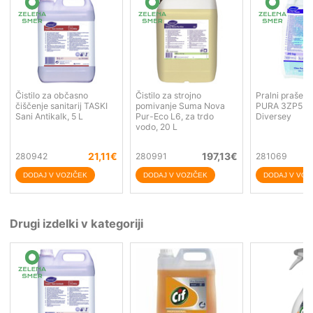
Čistilo za občasno
Čistilo za strojno
Pralni prašek
čiščenje sanitarij TASKI
pomivanje Suma Nova
PURA 3ZP5 20
Sani Antikalk, 5 L
Pur-Eco L6, za trdo
Diversey
vodo, 20 L
21,11
€
197,13
€
280942
280991
281069
Drugi izdelki v kategoriji