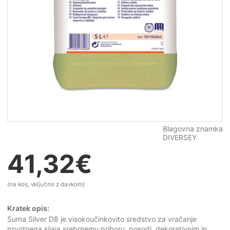
Blagovna znamka
DIVERSEY
41,32
€
(na kos, vključno z davkom)
Kratek opis:
Suma Silver D8 je visokoučinkovito sredstvo za vračanje
prvotnega sijaja srebrnemu priboru, posodi, dekorativnim in