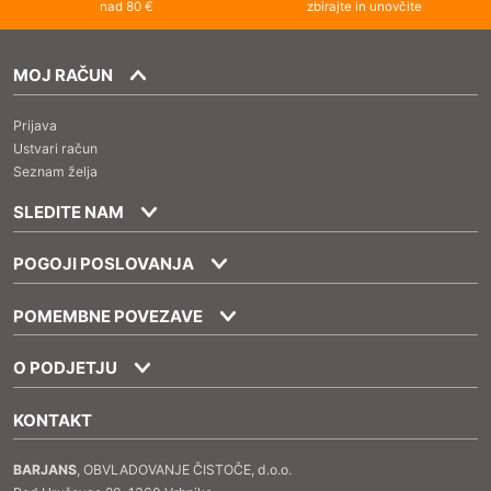
nad 80 €
zbirajte in unovčite
MOJ RAČUN
Prijava
Ustvari račun
Seznam želja
SLEDITE NAM
POGOJI POSLOVANJA
POMEMBNE POVEZAVE
O PODJETJU
KONTAKT
BARJANS
, OBVLADOVANJE ČISTOČE, d.o.o.