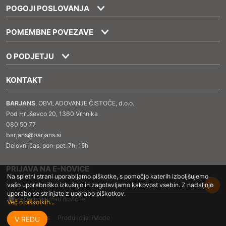
POGOJI POSLOVANJA
POMEMBNE POVEZAVE
O PODJETJU
KONTAKT
BARJANS
, OBVLADOVANJE ČISTOČE, d.o.o.
Pod Hruševco 20, 1360 Vrhnika
080 50 77
barjans@barjans.si
Delovni čas: pon-pet: 7h-15h
PRIJAVA NA E-NOVICE
Na spletni strani uporabljamo piškotke, s pomočjo katerih izboljšujemo
vašo uporabniško izkušnjo in zagotavljamo kakovost vsebin. Z nadaljnjo
uporabo se strinjate z uporabo piškotkov.
Želim prejemati novičke
Več o piškotkih...
©2026 Barjans Produkcija:
iMode
V REDU