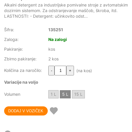
Alkalni detergent za industrijske pomivalne stroje z avtomatskim
dozirnim sistemom. Za odstranjevanje maščob, škroba, itd.
LASTNOSTI: - Detergent: učinkovito odst...
Šifra:
135251
Zaloga:
Na zalogi
Pakiranje:
kos
Zbirno pakiranje:
2 kos
Količina za naročilo:
(na kos)
-
+
Variacije na voljo
Volumen
1 L
5 L
15 L