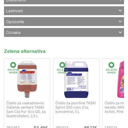
Lastnosti
Opozorila
Oznake
Zelena alternativa
Čistilo za vsakodnevno
Čistilo za površine TASKI
Čistilo za ma
čiščenje sanitarij TASKI
Sprint 200 conc E1a,
tekstilu VANIS
Sani Cid Pur-Eco QS, za
koncentrat, 5 L
Action, Pink, 2
QuattroSelect, 2,5 L
53,46
€
88,17
€
280487
280013
135023