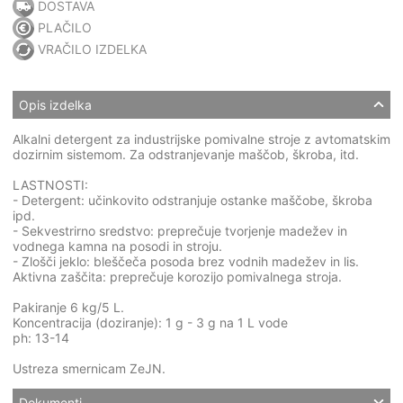
DOSTAVA
PLAČILO
VRAČILO IZDELKA
Opis izdelka
Alkalni detergent za industrijske pomivalne stroje z avtomatskim
dozirnim sistemom. Za odstranjevanje maščob, škroba, itd.
LASTNOSTI:
- Detergent: učinkovito odstranjuje ostanke maščobe, škroba
ipd.
- Sekvestrirno sredstvo: preprečuje tvorjenje madežev in
vodnega kamna na posodi in stroju.
- Zlošči jeklo: bleščeča posoda brez vodnih madežev in lis.
Aktivna zaščita: preprečuje korozijo pomivalnega stroja.
Pakiranje 6 kg/5 L.
Koncentracija (doziranje): 1 g - 3 g na 1 L vode
ph: 13-14
Ustreza smernicam ZeJN.
Dokumenti