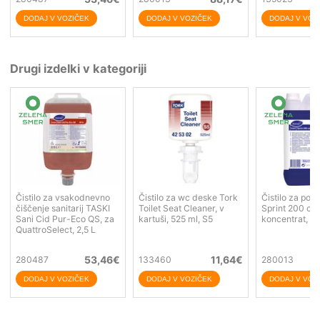
Drugi izdelki v kategoriji
Čistilo za vsakodnevno
Čistilo za wc deske Tork
Čistilo za pov
čiščenje sanitarij TASKI
Toilet Seat Cleaner, v
Sprint 200 con
Sani Cid Pur-Eco QS, za
kartuši, 525 ml, S5
koncentrat, 5 
QuattroSelect, 2,5 L
53,46
€
11,64
€
280487
133460
280013